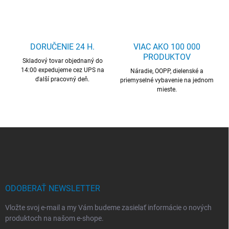
l
á
d
a
c
DORUČENIE 24 H.
VIAC AKO 100 000
i
PRODUKTOV
Skladový tovar objednaný do
e
14:00 expedujeme cez UPS na
p
Náradie, OOPP, dielenské a
ďalší pracovný deň.
r
priemyselné vybavenie na jednom
mieste.
v
k
y
v
ý
Z
p
á
i
p
s
ä
u
t
i
ODOBERAŤ NEWSLETTER
e
Vložte svoj e-mail a my Vám budeme zasielať informácie o nových
produktoch na našom e-shope.