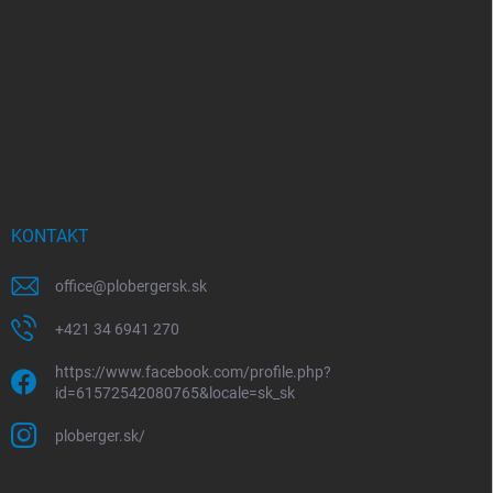
KONTAKT
office
@
plobergersk.sk
+421 34 6941 270
https://www.facebook.com/profile.php?
id=61572542080765&locale=sk_sk
ploberger.sk/