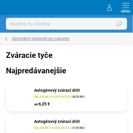
Prejsť
na
obsah
Hľadať
Spotrebný materiál na zváranie
Zváracie tyče
Najpredávanejšie
Autogénový zvárací drôt
SKLADOM U DODÁVATEĽA
(
625 KS
)
6,25 €
od
Autogénový zvárací drôt
SKLADOM U DODÁVATEĽA
(
125 KS
)