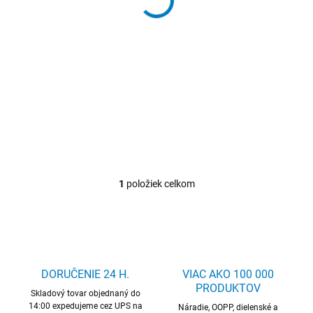
o
3,20 €
/ ks
v
d
3,94 € vrátane DPH
u
Detail
k
Sacia a tlaková hadica
t
Amorvin HNA CONTINENTAL
o
v
1
položiek celkom
O
v
l
á
d
a
c
DORUČENIE 24 H.
VIAC AKO 100 000
i
PRODUKTOV
Skladový tovar objednaný do
e
14:00 expedujeme cez UPS na
p
Náradie, OOPP, dielenské a