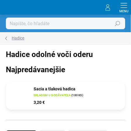
Prejsť
na
obsah
Hľadať
Hadice
Hadice odolné voči oderu
Najpredávanejšie
Sacia a tlaková hadica
SKLADOM U DODÁVATEĽA
(
180 KS
)
3,20 €
R