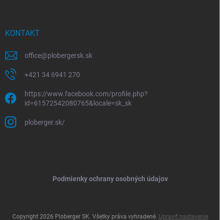
KONTAKT
office
@
plobergersk.sk
+421 34 6941 270
https://www.facebook.com/profile.php?
id=61572542080765&locale=sk_sk
ploberger.sk/
Podmienky ochrany osobných údajov
Copyright 2026
Ploberger SK
. Všetky práva vyhradené.
Upraviť nastavenie