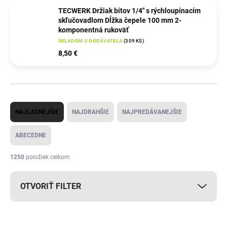
TECWERK Držiak bitov 1/4″ s rýchloupínacím
skľučovadlom Dĺžka čepele 100 mm 2-
komponentná rukoväť
SKLADOM U DODÁVATEĽA
(
309 KS
)
8,50 €
R
NAJLACNEJŠIE
NAJDRAHŠIE
NAJPREDÁVANEJŠIE
a
d
ABECEDNE
e
1250
položiek celkom
n
i
OTVORIŤ FILTER
e
p
V