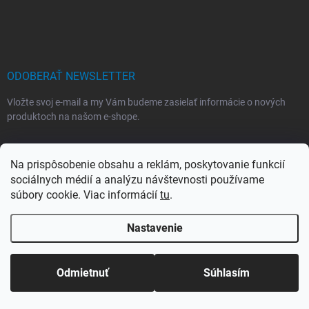
Z
u
á
p
ä
t
i
ODOBERAŤ NEWSLETTER
e
Vložte svoj e-mail a my Vám budeme zasielať informácie o nových
produktoch na našom e-shope.
EMAIL
Na prispôsobenie obsahu a reklám, poskytovanie funkcií
sociálnych médií a analýzu návštevnosti používame
súbory cookie. Viac informácií
tu
.
Vložením e-mailu súhlasíte s
podmienkami ochrany osobných údajov
Nastavenie
Prihlásiť sa
Odmietnuť
Súhlasím
INFORMÁCIE PRE VÁS