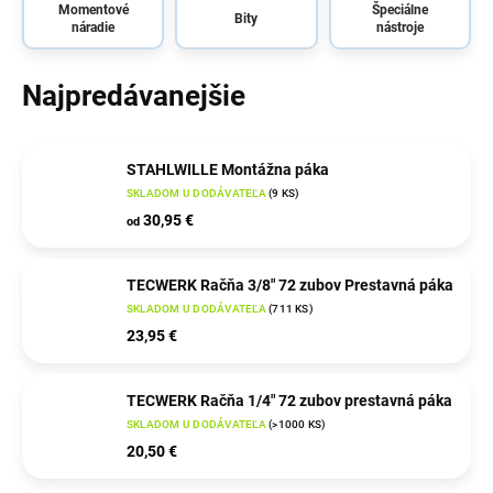
Momentové
Špeciálne
Bity
náradie
nástroje
Najpredávanejšie
STAHLWILLE Montážna páka
SKLADOM U DODÁVATEĽA
(
9 KS
)
30,95 €
od
TECWERK Račňa 3/8″ 72 zubov Prestavná páka
SKLADOM U DODÁVATEĽA
(
711 KS
)
23,95 €
TECWERK Račňa 1/4″ 72 zubov prestavná páka
SKLADOM U DODÁVATEĽA
(
>1000 KS
)
20,50 €