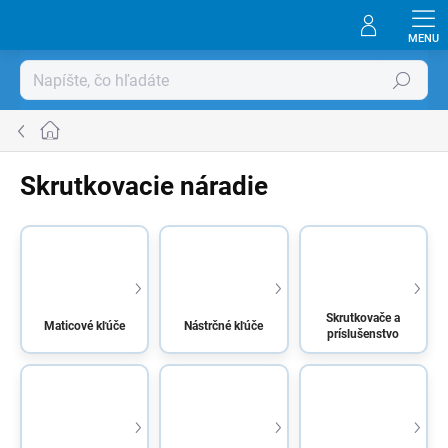
Prejsť
na
obsah
Hľadať
Domov
Skrutkovacie náradie
Skrutkovače a
Maticové kľúče
Nástrčné kľúče
príslušenstvo