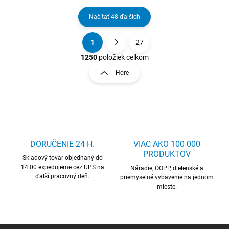
Načítať 48 ďalších
1
27
O
S
v
t
1250
položiek celkom
l
r
Hore
á
á
d
n
a
k
c
o
i
e
v
p
a
r
DORUČENIE 24 H.
VIAC AKO 100 000
n
v
PRODUKTOV
i
Skladový tovar objednaný do
k
14:00 expedujeme cez UPS na
Náradie, OOPP, dielenské a
e
y
ďalší pracovný deň.
priemyselné vybavenie na jednom
v
mieste.
ý
p
i
s