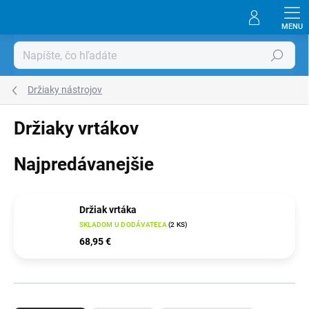
Prejsť
na
obsah
Hľadať
Držiaky nástrojov
Držiaky vrtákov
Najpredávanejšie
Držiak vrtáka
SKLADOM U DODÁVATEĽA
(
2 KS
)
68,95 €
R