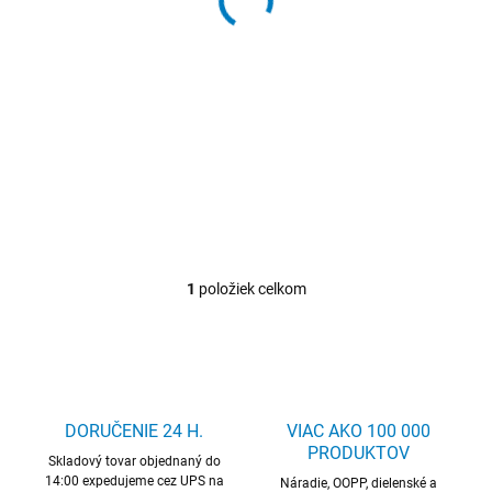
o
68,95 €
/ KS
v
d
84,81 € vrátane DPH
u
Detail
k
Držiak pre vkladacie
t
vrtáky/pevné vrtáky
o
v
1
položiek celkom
O
v
l
á
d
a
c
DORUČENIE 24 H.
VIAC AKO 100 000
i
PRODUKTOV
Skladový tovar objednaný do
e
14:00 expedujeme cez UPS na
p
Náradie, OOPP, dielenské a