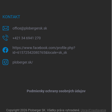
KONTAKT
office
@
plobergersk.sk
+421 34 6941 270
https://www.facebook.com/profile.php?
id=61572542080765&locale=sk_sk
ploberger.sk/
Podmienky ochrany osobných údajov
Copyright 2026
Ploberger SK
. Všetky práva vyhradené.
Upraviť nastavenie