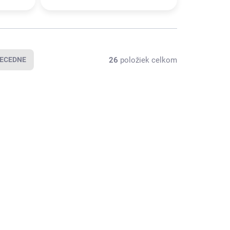
26
položiek celkom
ECEDNE
4000816430
4300000026
SKLADOM U
SKLADOM U
DODÁVATEĽA
DODÁVATEĽA
(
34 KS
)
(
24 KS
)
mová
Podložka z
dložka s
tvrdej plsti