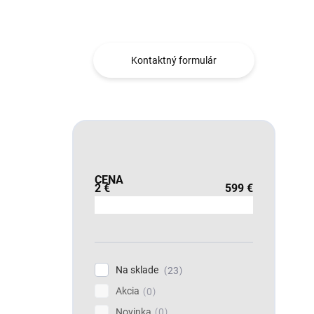
Obráťte sa na nás.
Kontaktný formulár
CENA
2
€
599
€
Na sklade
23
Akcia
0
Novinka
0