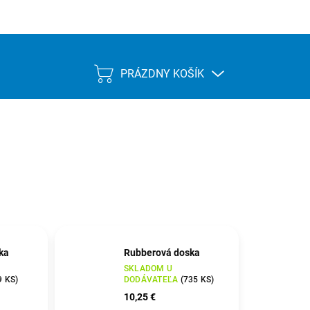
PRÁZDNY KOŠÍK
NÁKUPNÝ
KOŠÍK
ka
Rubberová doska
SKLADOM U
9 KS
)
DODÁVATEĽA
(
735 KS
)
10,25 €