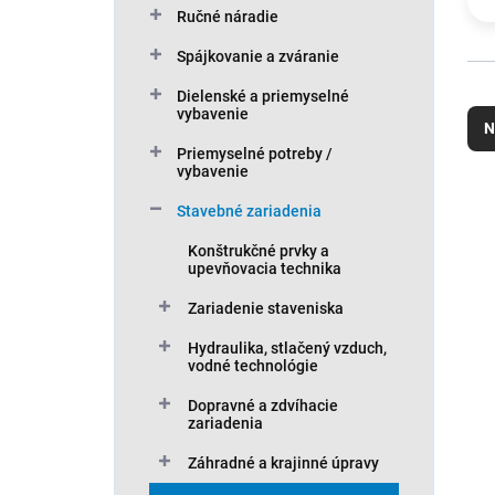
Ručné náradie
Spájkovanie a zváranie
R
Dielenské a priemyselné
vybavenie
a
N
d
Priemyselné potreby /
e
vybavenie
n
V
Stavebné zariadenia
i
ý
e
p
Konštrukčné prvky a
p
i
upevňovacia technika
r
s
Zariadenie staveniska
o
p
d
r
Hydraulika, stlačený vzduch,
u
o
vodné technológie
k
d
Dopravné a zdvíhacie
t
u
zariadenia
o
k
v
t
Záhradné a krajinné úpravy
o