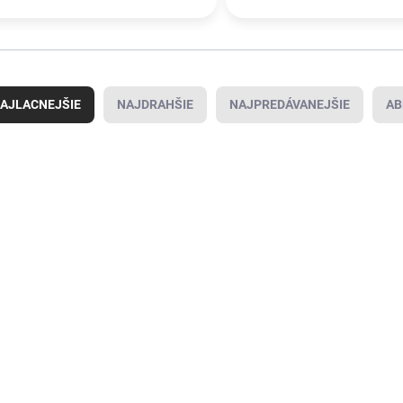
AJLACNEJŠIE
NAJDRAHŠIE
NAJPREDÁVANEJŠIE
AB
4300000027
4000816409
SKLADOM U
SKLADOM U
DODÁVATEĽA
DODÁVATEĽA
(
41 KS
)
(
31 KS
)
Podložka z
Šmýkacia
Gu
vodnej huby
doska
po