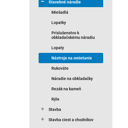
Stavebné náradie
v
Miešadlá
Lopatky
Príslušenstvo k
obkladačskému náradiu
Lopaty
Nástroje na omietanie
Rukoväte
Náradie na obkladačky
Rezák na kameň
Rýle
Stavba
Stavba ciest a chodníkov