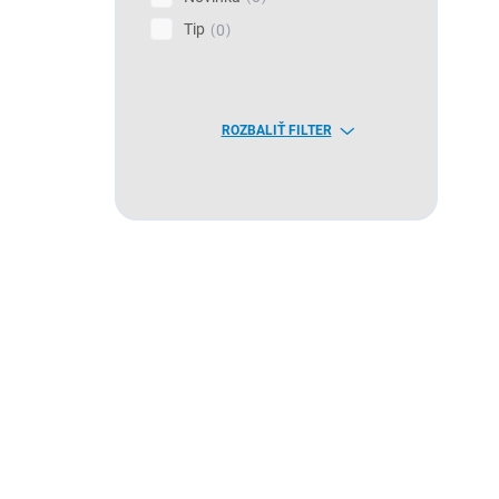
Tip
0
ROZBALIŤ FILTER