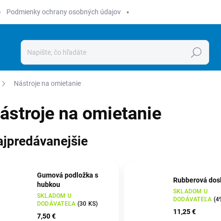
Podmienky ochrany osobných údajov
Hľadať
Nástroje na omietanie
ástroje na omietanie
ajpredávanejšie
Gumová podložka s
Rubberová dos
hubkou
SKLADOM U
SKLADOM U
DODÁVATEĽA
(
4
DODÁVATEĽA
(
30 KS
)
11,25 €
7,50 €