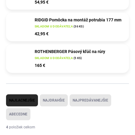
54,95 €
RIDGID Pomôcka na montáž potrubia 177 mm
SKLADOM U DODÁVATEĽA
(
36 KS
)
42,95 €
ROTHENBERGER Pásový kľúč na rúry
SKLADOM U DODÁVATEĽA
(
5 KS
)
165 €
R
NAJLACNEJŠIE
NAJDRAHŠIE
NAJPREDÁVANEJŠIE
a
d
ABECEDNE
e
4
položiek celkom
n