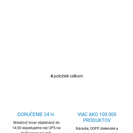
od 94,65 € vrátane DPH
202,95 € vrátane DPH
Detail
Detail
Pásový rezač rúr RIDGID
Pásový kľúč na rúry
EASYGRIP Ø rúr max. 160
mm ROTHENBERGER
4
položiek celkom
O
v
l
á
d
a
c
DORUČENIE 24 H.
VIAC AKO 100 000
i
PRODUKTOV
Skladový tovar objednaný do
e
14:00 expedujeme cez UPS na
p
Náradie, OOPP, dielenské a