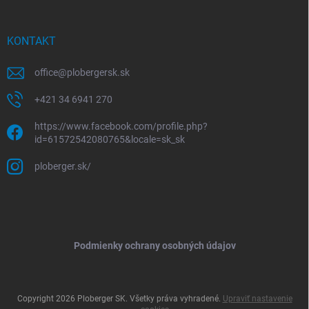
KONTAKT
office
@
plobergersk.sk
+421 34 6941 270
https://www.facebook.com/profile.php?
id=61572542080765&locale=sk_sk
ploberger.sk/
Podmienky ochrany osobných údajov
Copyright 2026
Ploberger SK
. Všetky práva vyhradené.
Upraviť nastavenie