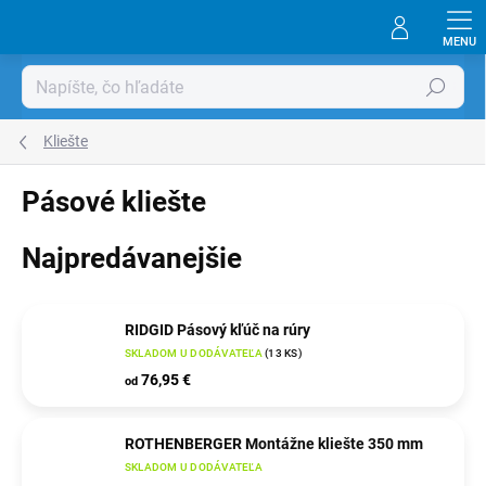
Prejsť
na
obsah
Hľadať
Kliešte
Pásové kliešte
Najpredávanejšie
RIDGID Pásový kľúč na rúry
SKLADOM U DODÁVATEĽA
(
13 KS
)
76,95 €
od
ROTHENBERGER Montážne kliešte 350 mm
SKLADOM U DODÁVATEĽA