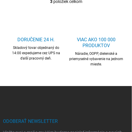
3
položiek celkom
O
v
l
á
d
a
c
DORUČENIE 24 H.
VIAC AKO 100 000
i
PRODUKTOV
Skladový tovar objednaný do
e
14:00 expedujeme cez UPS na
p
Náradie, OOPP, dielenské a
ďalší pracovný deň.
r
priemyselné vybavenie na jednom
mieste.
v
k
y
v
ý
Z
p
á
i
p
s
ä
u
t
i
ODOBERAŤ NEWSLETTER
e