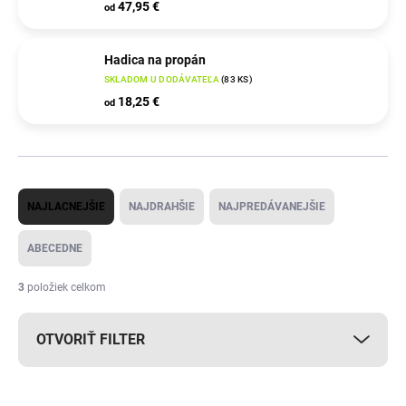
47,95 €
od
Hadica na propán
SKLADOM U DODÁVATEĽA
(
83 KS
)
18,25 €
od
R
NAJLACNEJŠIE
NAJDRAHŠIE
NAJPREDÁVANEJŠIE
a
d
ABECEDNE
e
3
položiek celkom
n
i
OTVORIŤ FILTER
e
p
V