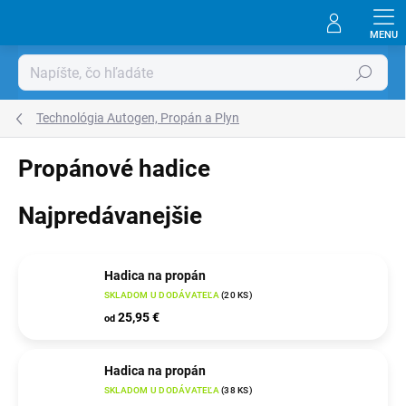
Prejsť
na
obsah
Hľadať
Technológia Autogen, Propán a Plyn
Propánové hadice
Najpredávanejšie
Hadica na propán
SKLADOM U DODÁVATEĽA
(
20 KS
)
25,95 €
od
Hadica na propán
SKLADOM U DODÁVATEĽA
(
38 KS
)