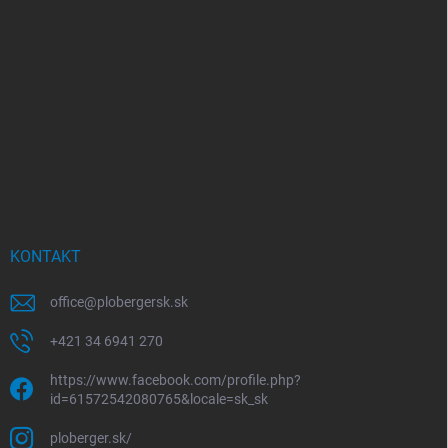
KONTAKT
office
@
plobergersk.sk
+421 34 6941 270
https://www.facebook.com/profile.php?
id=61572542080765&locale=sk_sk
ploberger.sk/