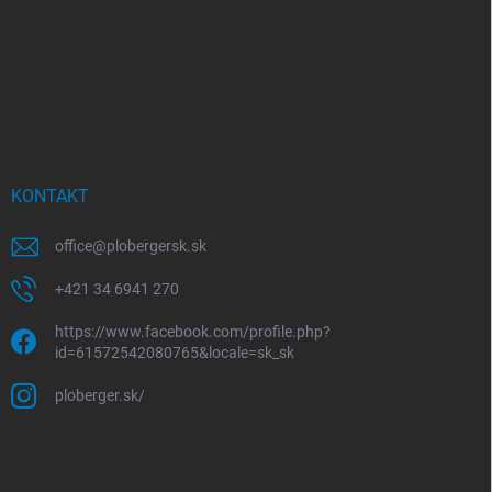
KONTAKT
office
@
plobergersk.sk
+421 34 6941 270
https://www.facebook.com/profile.php?
id=61572542080765&locale=sk_sk
ploberger.sk/