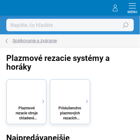
Prejsť
na
obsah
Hľadať
Spájkovanie a zváranie
Plazmové rezacie systémy a
horáky
Plazmové
Príslušenstvo
rezacie stroje
plazmových
chladené
rezacích
vzduchom
horákov
Najpredávanejšie