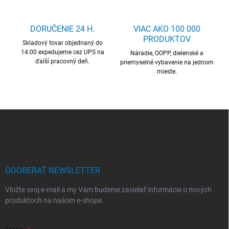
d
a
c
DORUČENIE 24 H.
VIAC AKO 100 000
i
PRODUKTOV
Skladový tovar objednaný do
e
14:00 expedujeme cez UPS na
p
Náradie, OOPP, dielenské a
ďalší pracovný deň.
r
priemyselné vybavenie na jednom
mieste.
v
k
y
v
ý
Z
p
á
i
p
s
ä
u
t
i
ODOBERAŤ NEWSLETTER
e
Vložte svoj e-mail a my Vám budeme zasielať informácie o nových
produktoch na našom e-shope.