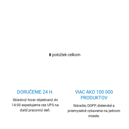
Detail
Detail
Perforované/drážkované
Perforované/drážkované
panely
panely
8
položiek celkom
O
v
l
á
d
a
c
DORUČENIE 24 H.
VIAC AKO 100 000
i
PRODUKTOV
Skladový tovar objednaný do
e
14:00 expedujeme cez UPS na
p
Náradie, OOPP, dielenské a
ďalší pracovný deň.
r
priemyselné vybavenie na jednom
mieste.
v
k
y