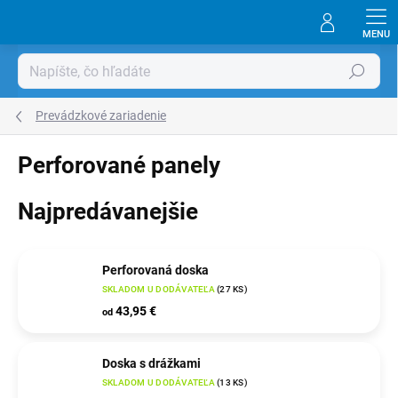
Prejsť
na
obsah
Hľadať
Prevádzkové zariadenie
Perforované panely
Najpredávanejšie
Perforovaná doska
SKLADOM U DODÁVATEĽA
(
27 KS
)
43,95 €
od
Doska s drážkami
SKLADOM U DODÁVATEĽA
(
13 KS
)