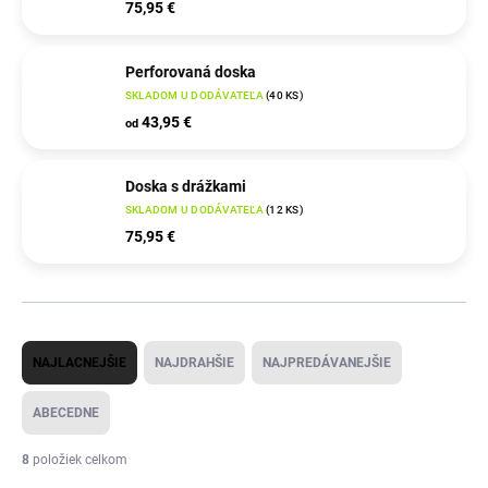
75,95 €
Perforovaná doska
SKLADOM U DODÁVATEĽA
(
40 KS
)
43,95 €
od
Doska s drážkami
SKLADOM U DODÁVATEĽA
(
12 KS
)
75,95 €
R
NAJLACNEJŠIE
NAJDRAHŠIE
NAJPREDÁVANEJŠIE
a
d
ABECEDNE
e
8
položiek celkom
n