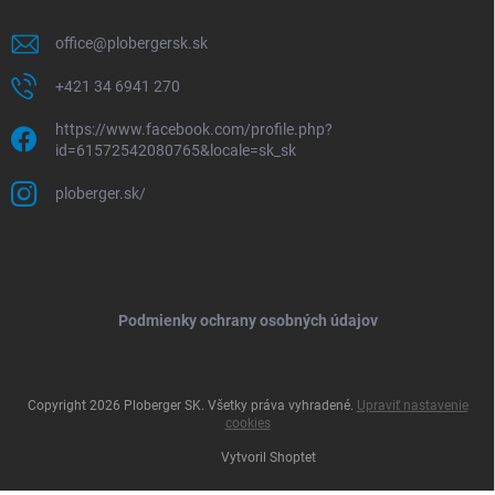
office
@
plobergersk.sk
+421 34 6941 270
https://www.facebook.com/profile.php?
id=61572542080765&locale=sk_sk
ploberger.sk/
Podmienky ochrany osobných údajov
Copyright 2026
Ploberger SK
. Všetky práva vyhradené.
Upraviť nastavenie
cookies
Vytvoril Shoptet