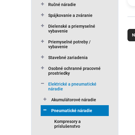
Ručné náradie
Spájkovanie a zváranie
R
Dielenské a priemyselné
vybavenie
a
N
d
Priemyselné potreby /
e
vybavenie
n
V
Stavebné zariadenia
i
ý
e
p
Osobné ochranné pracovné
p
i
prostriedky
r
s
Elektrické a pneumatické
o
p
náradie
d
r
u
o
Akumulátorové náradie
k
d
Pneumatické náradie
t
u
o
k
Kompresory a
v
t
príslušenstvo
o