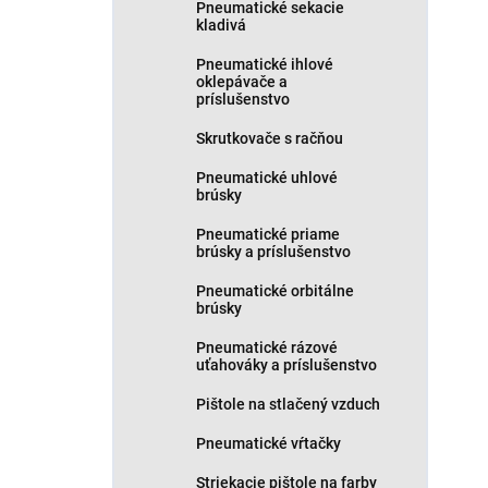
Pneumatické sekacie
v
kladivá
Pneumatické ihlové
oklepávače a
príslušenstvo
Skrutkovače s račňou
Pneumatické uhlové
brúsky
Pneumatické priame
brúsky a príslušenstvo
Pneumatické orbitálne
brúsky
Pneumatické rázové
uťahováky a príslušenstvo
Pištole na stlačený vzduch
Pneumatické vŕtačky
Striekacie pištole na farby