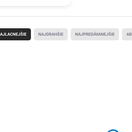
AJLACNEJŠIE
NAJDRAHŠIE
NAJPREDÁVANEJŠIE
AB
4000898844
SKLADOM U
DODÁVATEĽA
(
21 KS
)
Nádrž na
stlačený vzduch