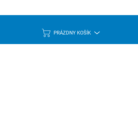
PRÁZDNY KOŠÍK
NÁKUPNÝ
KOŠÍK