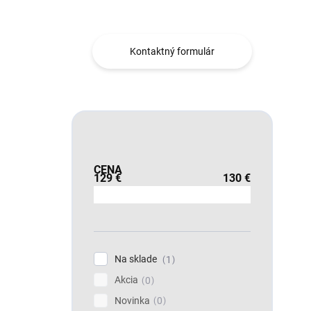
Obráťte sa na nás.
Kontaktný formulár
CENA
129
€
130
€
Na sklade
1
Akcia
0
Novinka
0