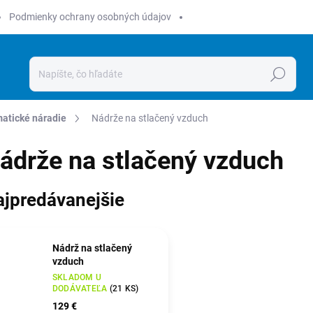
Podmienky ochrany osobných údajov
Hľadať
atické náradie
Nádrže na stlačený vzduch
ádrže na stlačený vzduch
ajpredávanejšie
Nádrž na stlačený
vzduch
SKLADOM U
DODÁVATEĽA
(
21 KS
)
129 €