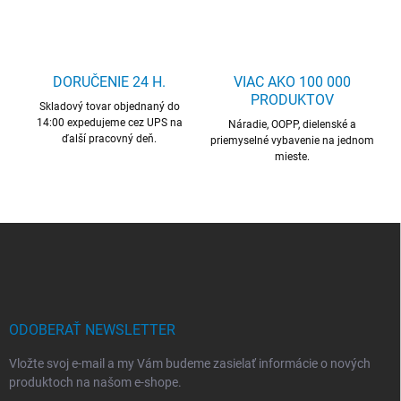
l
á
d
a
c
DORUČENIE 24 H.
VIAC AKO 100 000
i
PRODUKTOV
Skladový tovar objednaný do
e
14:00 expedujeme cez UPS na
p
Náradie, OOPP, dielenské a
ďalší pracovný deň.
r
priemyselné vybavenie na jednom
mieste.
v
k
y
v
ý
Z
p
á
i
p
s
ä
u
t
i
ODOBERAŤ NEWSLETTER
e
Vložte svoj e-mail a my Vám budeme zasielať informácie o nových
produktoch na našom e-shope.