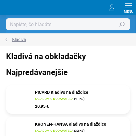
Prejsť
na
obsah
Hľadať
Kladivá
Kladivá na obkladačky
Najpredávanejšie
PICARD Kladivo na dlaždice
SKLADOM U DODÁVATEĽA
(
41 KS
)
20,95 €
KRONEN-HANSA Kladivo na dlaždice
SKLADOM U DODÁVATEĽA
(
32 KS
)