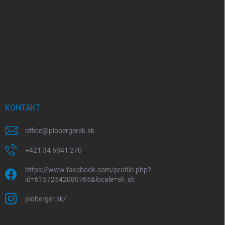
KONTAKT
office
@
plobergersk.sk
+421 34 6941 270
https://www.facebook.com/profile.php?
id=61572542080765&locale=sk_sk
ploberger.sk/