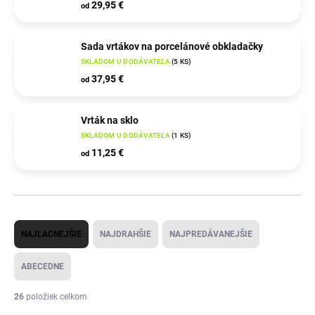
29,95 €
od
Sada vrtákov na porcelánové obkladačky
SKLADOM U DODÁVATEĽA
(
5 KS
)
37,95 €
od
Vrták na sklo
SKLADOM U DODÁVATEĽA
(
1 KS
)
11,25 €
od
R
NAJLACNEJŠIE
NAJDRAHŠIE
NAJPREDÁVANEJŠIE
a
d
ABECEDNE
e
26
položiek celkom
n