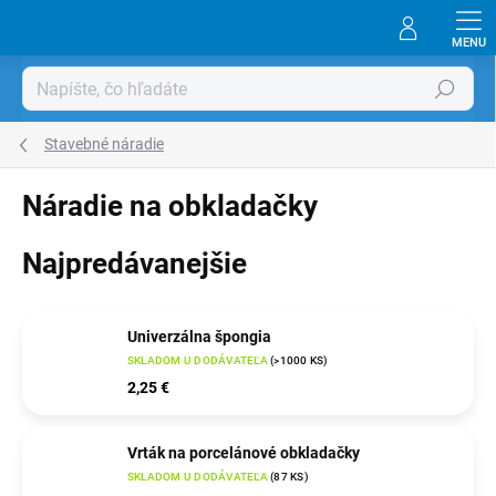
Prejsť
na
obsah
Hľadať
Stavebné náradie
Náradie na obkladačky
Najpredávanejšie
Univerzálna špongia
SKLADOM U DODÁVATEĽA
(
>1000 KS
)
2,25 €
Vrták na porcelánové obkladačky
SKLADOM U DODÁVATEĽA
(
87 KS
)