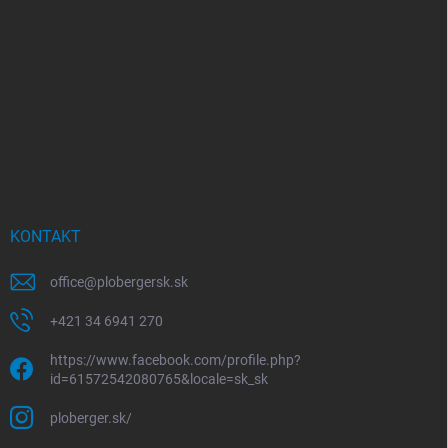
KONTAKT
office
@
plobergersk.sk
+421 34 6941 270
https://www.facebook.com/profile.php?
id=61572542080765&locale=sk_sk
ploberger.sk/