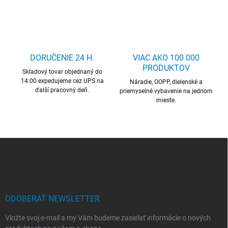
v
l
á
d
a
c
DORUČENIE 24 H.
VIAC AKO 100 000
i
PRODUKTOV
Skladový tovar objednaný do
e
14:00 expedujeme cez UPS na
p
Náradie, OOPP, dielenské a
ďalší pracovný deň.
r
priemyselné vybavenie na jednom
mieste.
v
k
y
v
ý
Z
p
á
i
p
s
ä
u
t
i
ODOBERAŤ NEWSLETTER
e
Vložte svoj e-mail a my Vám budeme zasielať informácie o nových