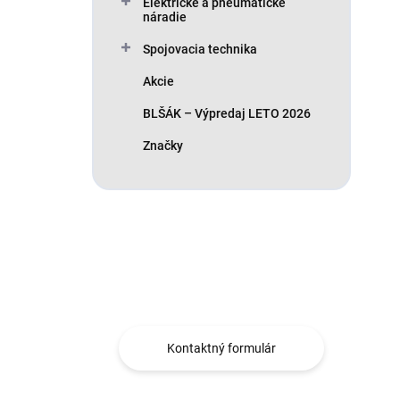
Elektrické a pneumatické
náradie
Spojovacia technika
Akcie
BLŠÁK – Výpredaj LETO 2026
Značky
Máte otázku?
Obráťte sa na nás.
Kontaktný formulár