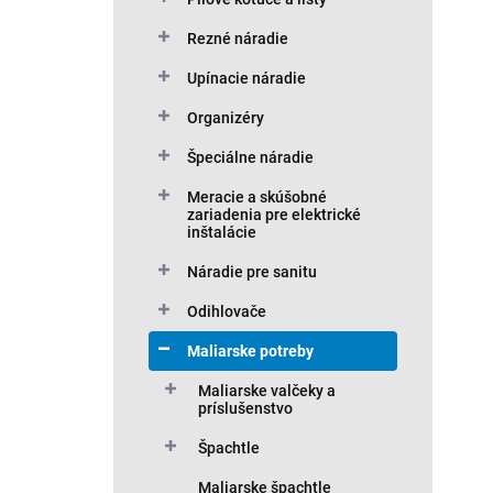
n
V
i
ý
Rezné náradie
e
p
p
Upínacie náradie
i
r
s
Organizéry
o
p
d
r
Špeciálne náradie
u
o
Meracie a skúšobné
k
d
zariadenia pre elektrické
t
u
inštalácie
o
k
v
Náradie pre sanitu
t
o
Odihlovače
v
Maliarske potreby
Maliarske valčeky a
príslušenstvo
Špachtle
Maliarske špachtle