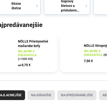
Súpravy
Rôzne
štetcov a
štetce
príslušenstvo
ajpredávanejšie
NÖLLE Priemyselné
NÖLLE Stropný
maliarske kefy
SKLADOM U
SKLADOM U
DODÁVATEĽA
(
8
DODÁVATEĽA
(
>1000 KS
)
7,50 €
0,75 €
od
AJLACNEJŠIE
NAJDRAHŠIE
NAJPREDÁVANEJŠIE
AB