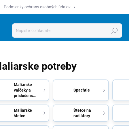
Podmienky ochrany osobných údajov
Hľadať
aliarske potreby
Maliarske
valčeky a
Špachtle
príslušenstvo
Maliarske
Štetce na
štetce
radiátory