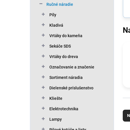
Ručné náradie
Píly
Kladivá
N
Vrtáky do kameňa
Sekáče SDS
Vrtáky do dreva
Označovanie a značenie
Sortiment náradia
Dielenské príslušenstvo
Kliešte
R
Elektrotechnika
a
N
d
Lampy
e
Pilové kotúče a listy