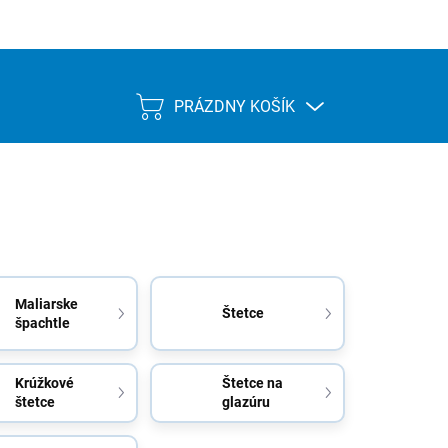
PRÁZDNY KOŠÍK
NÁKUPNÝ
KOŠÍK
Maliarske
Štetce
špachtle
Krúžkové
Štetce na
štetce
glazúru