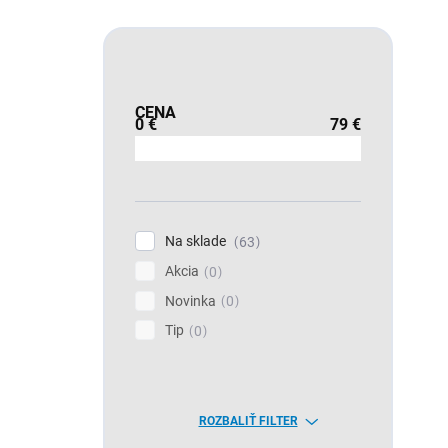
CENA
0
€
79
€
Na sklade
63
Akcia
0
Novinka
0
Tip
0
ROZBALIŤ FILTER