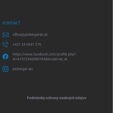
KONTAKT
office
@
plobergersk.sk
+421 34 6941 270
https://www.facebook.com/profile.php?
id=61572542080765&locale=sk_sk
ploberger.sk/
Podmienky ochrany osobných údajov