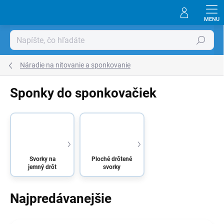
Prejsť
na
obsah
Hľadať
Náradie na nitovanie a sponkovanie
Sponky do sponkovačiek
Svorky na
Ploché drôtené
jemný drôt
svorky
Najpredávanejšie