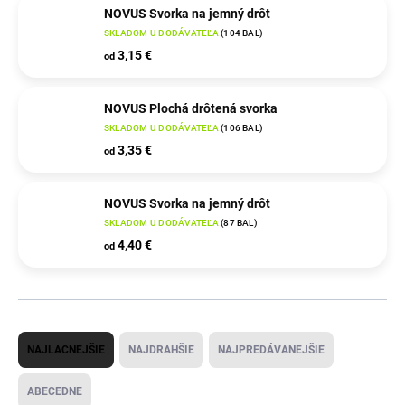
NOVUS Svorka na jemný drôt
SKLADOM U DODÁVATEĽA
(
104 BAL
)
3,15 €
od
NOVUS Plochá drôtená svorka
SKLADOM U DODÁVATEĽA
(
106 BAL
)
3,35 €
od
NOVUS Svorka na jemný drôt
SKLADOM U DODÁVATEĽA
(
87 BAL
)
4,40 €
od
R
NAJLACNEJŠIE
NAJDRAHŠIE
NAJPREDÁVANEJŠIE
a
d
ABECEDNE