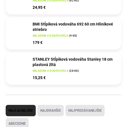
SKLADOM U DODÁVATEĽA
(
62 KS
)
24,95 €
BMI Stĺpiková vodováha 692 60 cm Hliníkové
striebro
SKLADOM U DODÁVATEĽA
(
4 KS
)
179 €
STANLEY Stĺpiková vodováha Stanley 18 cm
plastová žltá
SKLADOM U DODÁVATEĽA
(
28 KS
)
15,25 €
R
NAJLACNEJŠIE
NAJDRAHŠIE
NAJPREDÁVANEJŠIE
a
d
ABECEDNE