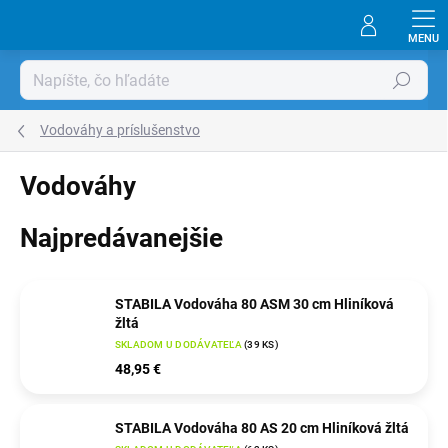
Prejsť
na
obsah
Hľadať
Vodováhy a príslušenstvo
Vodováhy
Najpredávanejšie
STABILA Vodováha 80 ASM 30 cm Hliníková
žltá
SKLADOM U DODÁVATEĽA
(
39 KS
)
48,95 €
STABILA Vodováha 80 AS 20 cm Hliníková žltá