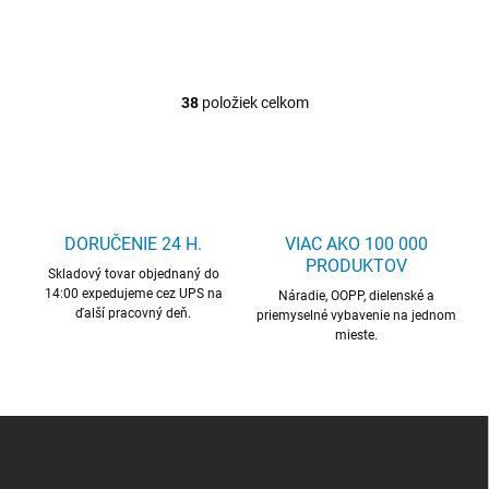
38
položiek celkom
O
v
l
á
d
a
c
DORUČENIE 24 H.
VIAC AKO 100 000
i
PRODUKTOV
Skladový tovar objednaný do
e
14:00 expedujeme cez UPS na
p
Náradie, OOPP, dielenské a
ďalší pracovný deň.
r
priemyselné vybavenie na jednom
mieste.
v
k
y
v
ý
Z
p
á
i
p
s