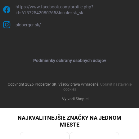
https://www.facebook.com/profile.php?
id=61572542080765&locale=sk_sk
ploberger.sk/
Podmienky ochrany osobných údajov
Copyright 2026
Ploberger SK
. Všetky práva vyhradené.
Upraviť nastavenie
cookies
Vytvoril Shoptet
NAJKVALITNEJŠIE ZNAČKY NA JEDNOM
MIESTE