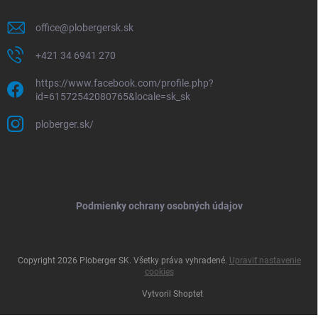
office
@
plobergersk.sk
+421 34 6941 270
https://www.facebook.com/profile.php?
id=61572542080765&locale=sk_sk
ploberger.sk/
Podmienky ochrany osobných údajov
Copyright 2026
Ploberger SK
. Všetky práva vyhradené.
Upraviť nastavenie
cookies
Vytvoril Shoptet