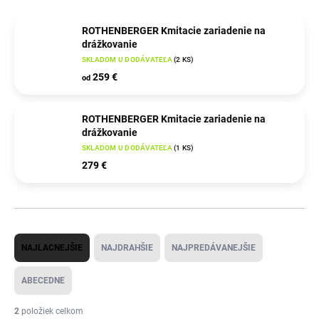
ROTHENBERGER Kmitacie zariadenie na
drážkovanie
SKLADOM U DODÁVATEĽA
(
2 KS
)
259 €
od
ROTHENBERGER Kmitacie zariadenie na
drážkovanie
SKLADOM U DODÁVATEĽA
(
1 KS
)
279 €
R
NAJLACNEJŠIE
NAJDRAHŠIE
NAJPREDÁVANEJŠIE
a
d
ABECEDNE
e
2
položiek celkom