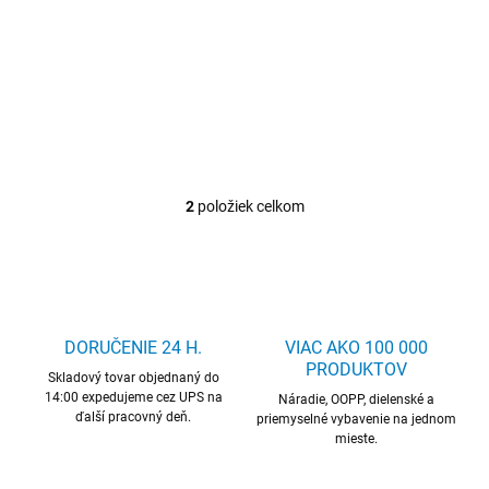
Detail
Detail
t
o
Kmitacia lisovacia kliešť
Nástroj na vŕtanie ROFLARE
ROTHENBERGER
REVOLVER ROTHENBERGER
v
2
položiek celkom
O
v
l
á
d
a
c
DORUČENIE 24 H.
VIAC AKO 100 000
i
PRODUKTOV
Skladový tovar objednaný do
e
14:00 expedujeme cez UPS na
p
Náradie, OOPP, dielenské a
ďalší pracovný deň.
r
priemyselné vybavenie na jednom
mieste.
v
k
y