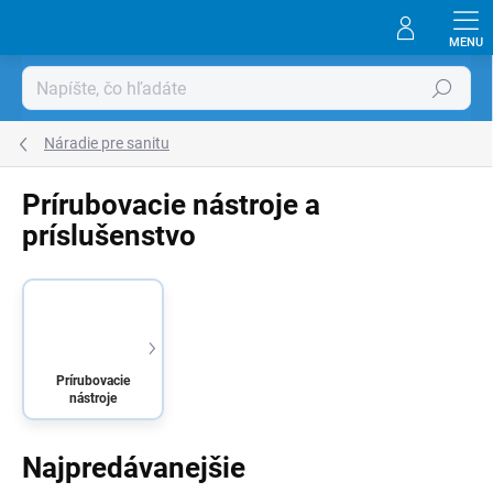
Prejsť
na
obsah
Hľadať
Náradie pre sanitu
Prírubovacie nástroje a
príslušenstvo
Prírubovacie
nástroje
Najpredávanejšie