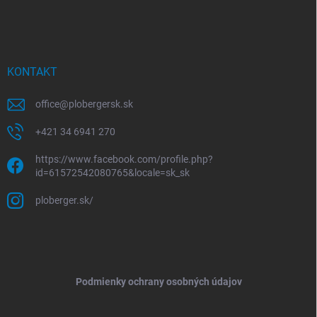
KONTAKT
office
@
plobergersk.sk
+421 34 6941 270
https://www.facebook.com/profile.php?
id=61572542080765&locale=sk_sk
ploberger.sk/
Podmienky ochrany osobných údajov