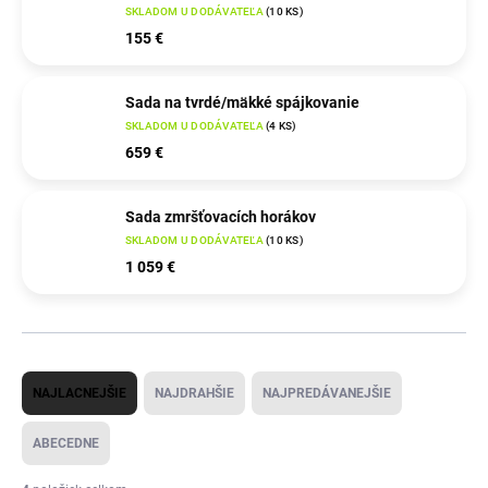
SKLADOM U DODÁVATEĽA
(
10 KS
)
155 €
Sada na tvrdé/mäkké spájkovanie
SKLADOM U DODÁVATEĽA
(
4 KS
)
659 €
Sada zmršťovacích horákov
SKLADOM U DODÁVATEĽA
(
10 KS
)
1 059 €
R
NAJLACNEJŠIE
NAJDRAHŠIE
NAJPREDÁVANEJŠIE
a
d
ABECEDNE
e