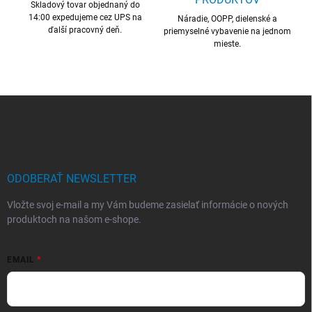
Skladový tovar objednaný do
e
14:00 expedujeme cez UPS na
p
Náradie, OOPP, dielenské a
ďalší pracovný deň.
r
priemyselné vybavenie na jednom
mieste.
v
k
y
v
ý
Z
p
á
i
p
s
ä
u
t
i
ODOBERAŤ NEWSLETTER
e
Vložte svoj e-mail a my Vám budeme zasielať informácie o nových
produktoch na našom e-shope.
EMAIL