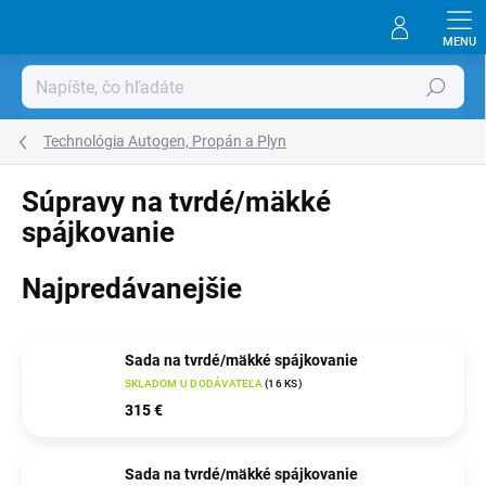
Prejsť
na
obsah
Hľadať
Technológia Autogen, Propán a Plyn
Súpravy na tvrdé/mäkké
spájkovanie
Najpredávanejšie
Sada na tvrdé/mäkké spájkovanie
SKLADOM U DODÁVATEĽA
(
16 KS
)
315 €
Sada na tvrdé/mäkké spájkovanie