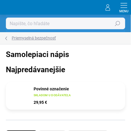
Prejsť
na
obsah
Hľadať
Priemyselná bezpečnosť
Samolepiaci nápis
Najpredávanejšie
Povinné označenie
SKLADOM U DODÁVATEĽA
29,95 €
R