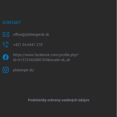
KONTAKT
office
@
plobergersk.sk
+421 34 6941 270
https://www.facebook.com/profile.php?
id=61572542080765&locale=sk_sk
ploberger.sk/
Podmienky ochrany osobných údajov