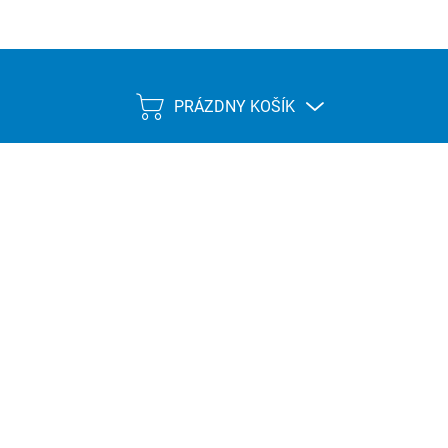
PRÁZDNY KOŠÍK
NÁKUPNÝ
KOŠÍK