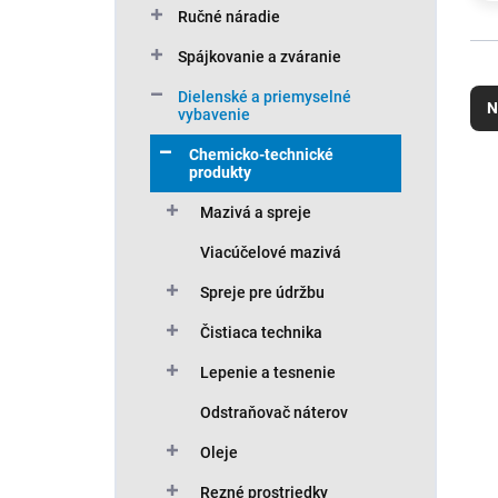
Ručné náradie
Spájkovanie a zváranie
R
a
Dielenské a priemyselné
N
vybavenie
d
e
Chemicko-technické
n
V
produkty
i
ý
Mazivá a spreje
e
p
p
i
Viacúčelové mazivá
r
s
o
Spreje pre údržbu
p
d
r
Čistiaca technika
u
o
k
d
Lepenie a tesnenie
t
u
Odstraňovač náterov
o
k
v
t
Oleje
o
v
Rezné prostriedky