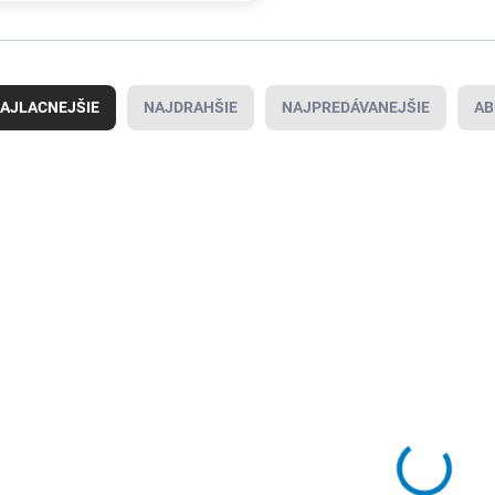
AJLACNEJŠIE
NAJDRAHŠIE
NAJPREDÁVANEJŠIE
AB
4000353977
SKLADOM U
DODÁVATEĽA
(
56 KS
)
akryl
5,50 €
/ ks