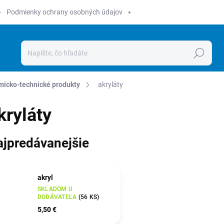
Podmienky ochrany osobných údajov
Hľadať
icko-technické produkty
akryláty
kryláty
ajpredávanejšie
akryl
SKLADOM U
DODÁVATEĽA
(
56 KS
)
5,50 €