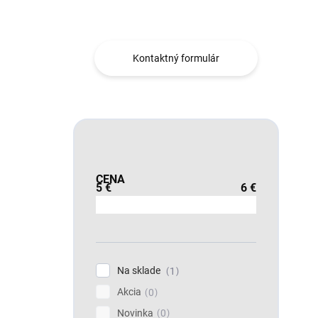
Obráťte sa na nás.
Kontaktný formulár
CENA
5
€
6
€
Na sklade
1
Akcia
0
Novinka
0