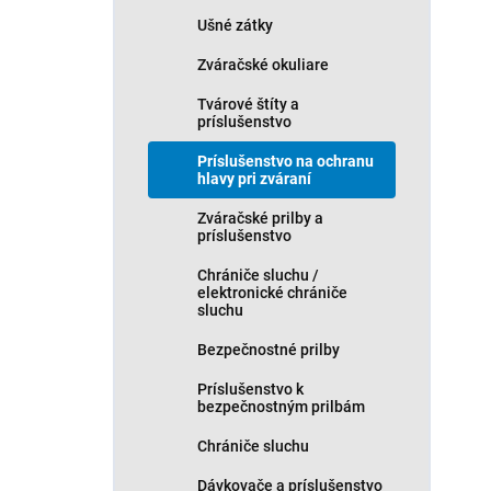
v
Ušné zátky
Zváračské okuliare
Tvárové štíty a
príslušenstvo
Príslušenstvo na ochranu
hlavy pri zváraní
Zváračské prilby a
príslušenstvo
Chrániče sluchu /
elektronické chrániče
sluchu
Bezpečnostné prilby
Príslušenstvo k
bezpečnostným prilbám
Chrániče sluchu
Dávkovače a príslušenstvo