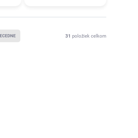
31
položiek celkom
ECEDNE
4702005034
4702005039
SKLADOM U
SKLADOM U
DODÁVATEĽA
DODÁVATEĽA
(
618 BAL
)
(
129 BAL
)
LDAS
WELDAS Potný
dložka pod
pásik