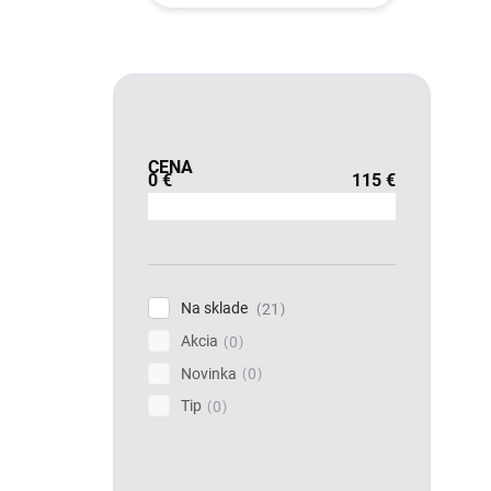
CENA
0
€
115
€
Na sklade
21
Akcia
0
Novinka
0
Tip
0