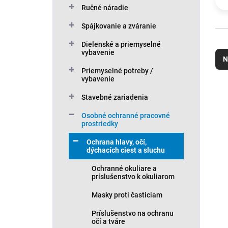
Ručné náradie
Spájkovanie a zváranie
R
Dielenské a priemyselné
vybavenie
a
N
d
Priemyselné potreby /
e
vybavenie
n
V
Stavebné zariadenia
i
ý
e
p
Osobné ochranné pracovné
p
i
prostriedky
r
s
Ochrana hlavy, očí,
o
p
dýchacích ciest a sluchu
d
r
u
o
Ochranné okuliare a
k
príslušenstvo k okuliarom
d
t
u
Masky proti časticiam
o
k
v
t
Príslušenstvo na ochranu
očí a tváre
o