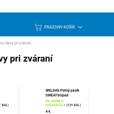
PRÁZDNY KOŠÍK
NÁKUPNÝ
KOŠÍK
nu hlavy pri zváraní
y pri zváraní
WELDAS Potný pásik
SWEATSOpad
SKLADOM U
1 BAL
)
DODÁVATEĽA
(
129 BAL
)
4 €