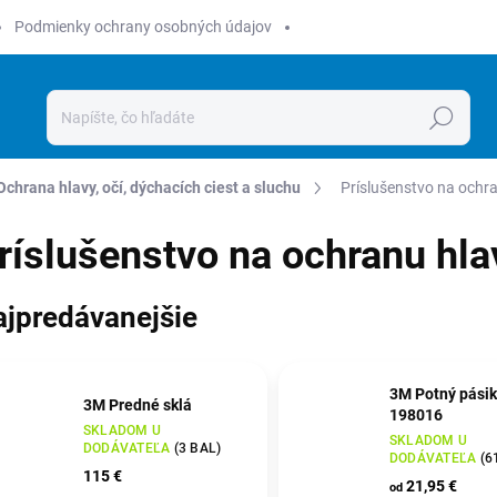
Podmienky ochrany osobných údajov
Hľadať
Ochrana hlavy, očí, dýchacích ciest a sluchu
Príslušenstvo na ochra
ríslušenstvo na ochranu hlav
ajpredávanejšie
3M Potný pásik
3M Predné sklá
198016
SKLADOM U
SKLADOM U
DODÁVATEĽA
(
3 BAL
)
DODÁVATEĽA
(
6
115 €
21,95 €
od