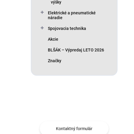
výšky
Elektrické a pneumatické
náradie
Spojovacia technika
Akcie
BLŠÁK – Výpredaj LETO 2026
Značky
Máte otázku?
Obráťte sa na nás.
Kontaktný formulár