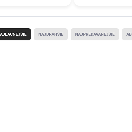
AJLACNEJŠIE
NAJDRAHŠIE
NAJPREDÁVANEJŠIE
AB
4000370215
4000370217
SKLADOM U
SKLADOM U
DODÁVATEĽA
DODÁVATEĽA
(
>1000 KS
)
(
50 KS
)
Náhradné sklo,
Náhradné sklo,
WE
bezfarebné, pre
zelené, DIN 12
Po