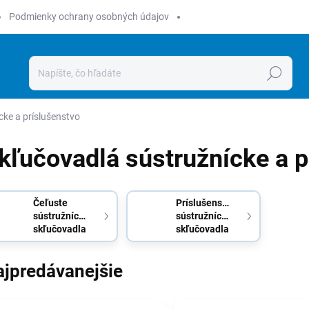
Podmienky ochrany osobných údajov
Hľadať
cke a príslušenstvo
kľučovadlá sústružnícke a p
Čeľuste
Príslušenstvo
sústružníckeho
sústružníckeho
skľučovadla
skľučovadla
ajpredávanejšie