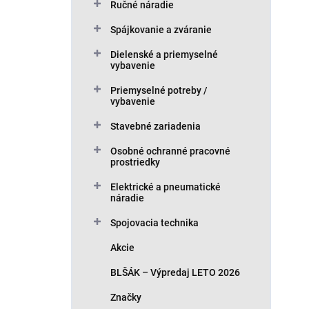
k
Ručné náradie
d
t
u
Spájkovanie a zváranie
o
k
v
t
Dielenské a priemyselné
vybavenie
o
v
Priemyselné potreby /
vybavenie
Stavebné zariadenia
Osobné ochranné pracovné
prostriedky
Elektrické a pneumatické
náradie
Spojovacia technika
Akcie
BLŠÁK – Výpredaj LETO 2026
Značky