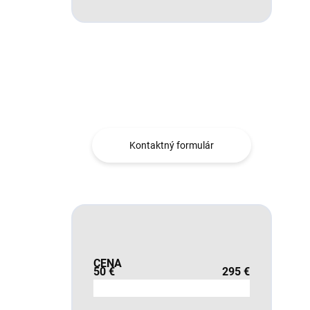
Máte otázku?
Obráťte sa na nás.
Kontaktný formulár
CENA
50
€
295
€