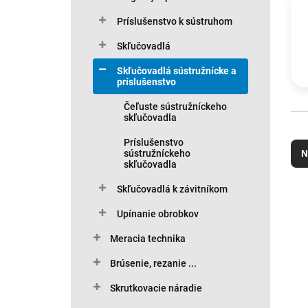
Príslušenstvo k sústruhom
Skľučovadlá
Skľučovadlá sústružnícke a
príslušenstvo
Čeľuste sústružníckeho
skľučovadla
R
Príslušenstvo
a
sústružníckeho
N
d
skľučovadla
e
Skľučovadlá k závitníkom
n
V
i
ý
Upínanie obrobkov
e
p
p
i
Meracia technika
r
s
Brúsenie, rezanie ...
o
p
d
r
Skrutkovacie náradie
u
o