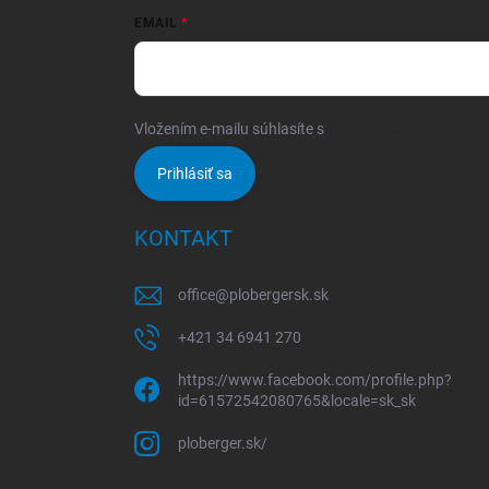
EMAIL
Vložením e-mailu súhlasíte s
podmienkami ochrany 
Prihlásiť sa
KONTAKT
office
@
plobergersk.sk
+421 34 6941 270
https://www.facebook.com/profile.php?
id=61572542080765&locale=sk_sk
ploberger.sk/