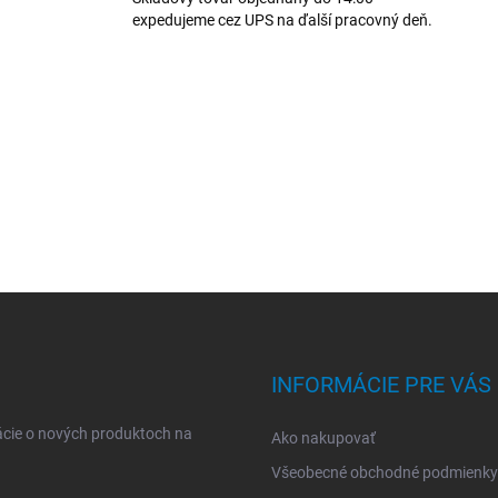
p
expedujeme cez UPS na ďalší pracovný deň.
i
s
u
INFORMÁCIE PRE VÁS
ácie o nových produktoch na
Ako nakupovať
Všeobecné obchodné podmienky