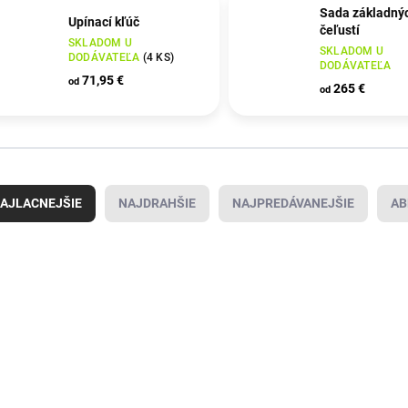
Sada základný
Upínací kľúč
čeľustí
SKLADOM U
SKLADOM U
DODÁVATEĽA
(
4 KS
)
DODÁVATEĽA
71,95 €
od
265 €
od
AJLACNEJŠIE
NAJDRAHŠIE
NAJPREDÁVANEJŠIE
AB
4121271140
4121409060