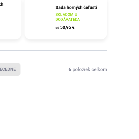
ch
Sada horných čeľustí
SKLADOM U
DODÁVATEĽA
50,95 €
od
6
položiek celkom
ECEDNE
4121270160
4121269160