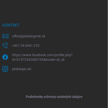
KONTAKT
office
@
plobergersk.sk
+421 34 6941 270
https://www.facebook.com/profile.php?
id=61572542080765&locale=sk_sk
ploberger.sk/
Podmienky ochrany osobných údajov