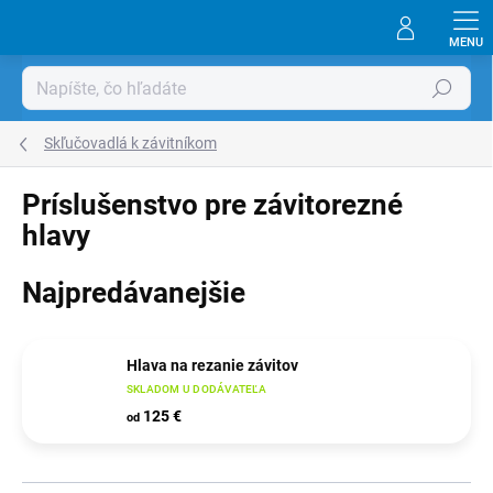
Prejsť
na
obsah
Hľadať
Skľučovadlá k závitníkom
Príslušenstvo pre závitorezné
hlavy
Najpredávanejšie
Hlava na rezanie závitov
SKLADOM U DODÁVATEĽA
125 €
od