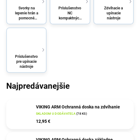
Svorky na
Príslušenstvo
Zdvíhacie a
lepenie hrán a
NC
upínacie
pomocné
kompaktných
nástroje
svorky
zverákov
Príslušenstvo
pre upínacie
nástroje
Najpredávanejšie
VIKING ARM Ochranná doska na zdvíhanie
SKLADOM U DODÁVATEĽA
(
78 KS
)
12,95 €
VIKING ARM Ochranná doska základne