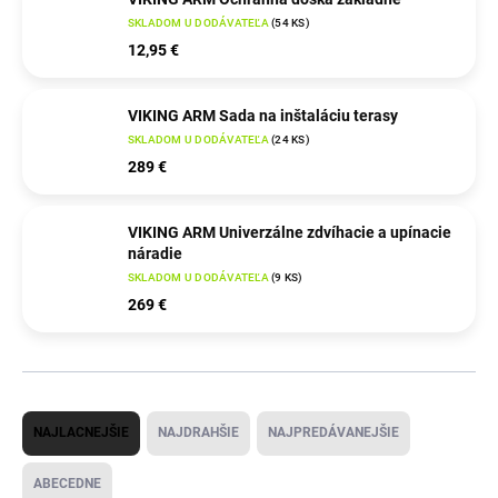
SKLADOM U DODÁVATEĽA
(
54 KS
)
12,95 €
VIKING ARM Sada na inštaláciu terasy
SKLADOM U DODÁVATEĽA
(
24 KS
)
289 €
VIKING ARM Univerzálne zdvíhacie a upínacie
náradie
SKLADOM U DODÁVATEĽA
(
9 KS
)
269 €
R
NAJLACNEJŠIE
NAJDRAHŠIE
NAJPREDÁVANEJŠIE
a
d
ABECEDNE