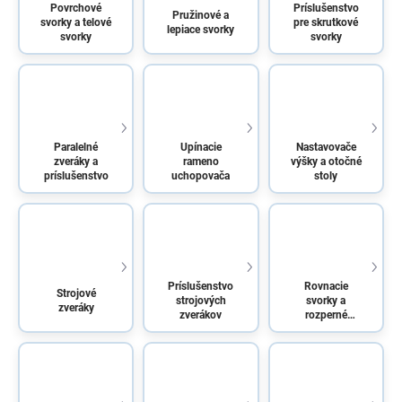
Povrchové
Príslušenstvo
Pružinové a
svorky a telové
pre skrutkové
lepiace svorky
svorky
svorky
Paralelné
Upínacie
Nastavovače
zveráky a
rameno
výšky a otočné
príslušenstvo
uchopovača
stoly
Príslušenstvo
Rovnacie
Strojové
strojových
svorky a
zveráky
zverákov
rozperné
zariadenia