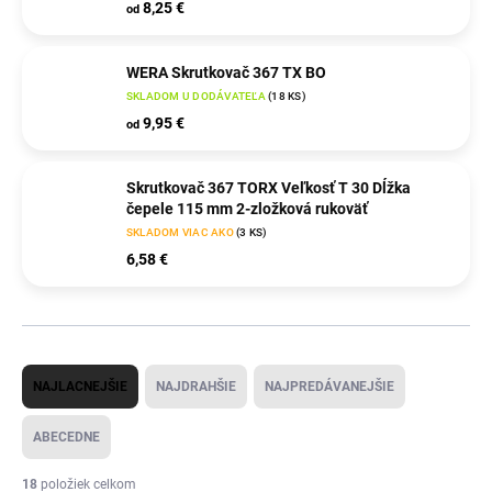
8,25 €
od
WERA Skrutkovač 367 TX BO
SKLADOM U DODÁVATEĽA
(
18 KS
)
9,95 €
od
Skrutkovač 367 TORX Veľkosť T 30 Dĺžka
čepele 115 mm 2-zložková rukoväť
SKLADOM VIAC AKO
(
3 KS
)
6,58 €
R
NAJLACNEJŠIE
NAJDRAHŠIE
NAJPREDÁVANEJŠIE
a
d
ABECEDNE
e
18
položiek celkom