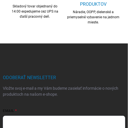
i
PRODUKTOV
Skladový tovar objednaný do
e
14:00 expedujeme cez UPS na
p
Náradie, OOPP, dielenské a
ďalší pracovný deň.
r
priemyselné vybavenie na jednom
mieste.
v
k
y
v
ý
Z
p
á
i
p
s
ä
u
t
i
ODOBERAŤ NEWSLETTER
e
Vložte svoj e-mail a my Vám budeme zasielať informácie o nových
produktoch na našom e-shope.
EMAIL