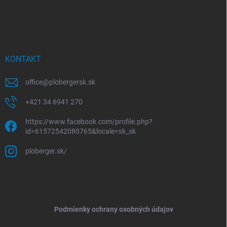
KONTAKT
office
@
plobergersk.sk
+421 34 6941 270
https://www.facebook.com/profile.php?
id=61572542080765&locale=sk_sk
ploberger.sk/
Podmienky ochrany osobných údajov