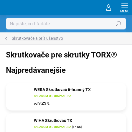
Prejsť
na
obsah
Hľadať
Skrutkovače a príslušenstvo
Skrutkovače pre skrutky TORX®
Najpredávanejšie
WERA Skrutkovač 6-hranný TX
SKLADOM U DODÁVATEĽA
9,25 €
od
WIHA Skrutkovač TX
SKLADOM U DODÁVATEĽA
(
14 KS
)