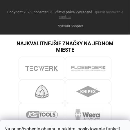
Copyright 2026
Ploberger SK
. Všetky práva vyhradené.
Upraviť nastavenie
cookies
Vytvoril Shoptet
NAJKVALITNEJŠIE ZNAČKY NA JEDNOM
MIESTE
Na prispôsobenie obsahu a reklám, poskytovanie funkcií