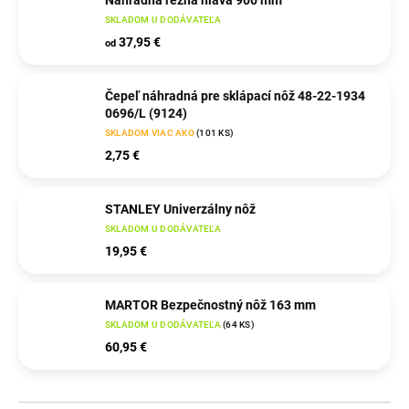
SKLADOM U DODÁVATEĽA
37,95 €
od
Čepeľ náhradná pre sklápací nôž 48-22-1934
0696/L (9124)
SKLADOM VIAC AKO
(
101 KS
)
2,75 €
STANLEY Univerzálny nôž
SKLADOM U DODÁVATEĽA
19,95 €
MARTOR Bezpečnostný nôž 163 mm
SKLADOM U DODÁVATEĽA
(
64 KS
)
60,95 €