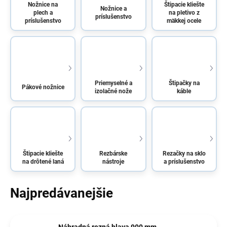
Nožnice na
Štipacie kliešte
Nožnice a
plech a
na pletivo z
príslušenstvo
príslušenstvo
mäkkej ocele
Priemyselné a
Štipačky na
Pákové nožnice
izolačné nože
káble
Štipacie kliešte
Rezbárske
Rezačky na sklo
na drôtené laná
nástroje
a príslušenstvo
Najpredávanejšie
Náhradná rezná hlava 900 mm