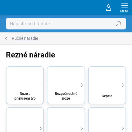
Prejsť
na
obsah
Hľadať
Ručné náradie
Rezné náradie
Nože a
Bezpečnostné
Čepele
príslušenstvo
nože