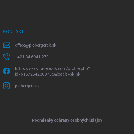
KONTAKT
office
@
plobergersk.sk
+421 34 6941 270
https://www.facebook.com/profile.php?
id=61572542080765&locale=sk_sk
ploberger.sk/
Podmienky ochrany osobných údajov