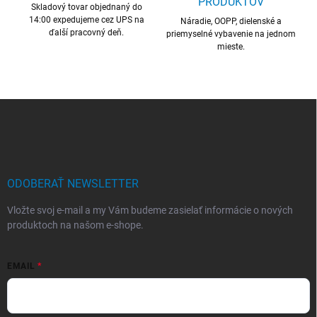
PRODUKTOV
Skladový tovar objednaný do
e
14:00 expedujeme cez UPS na
p
Náradie, OOPP, dielenské a
ďalší pracovný deň.
r
priemyselné vybavenie na jednom
mieste.
v
k
y
v
ý
Z
p
á
i
p
s
ä
u
t
i
ODOBERAŤ NEWSLETTER
e
Vložte svoj e-mail a my Vám budeme zasielať informácie o nových
produktoch na našom e-shope.
EMAIL