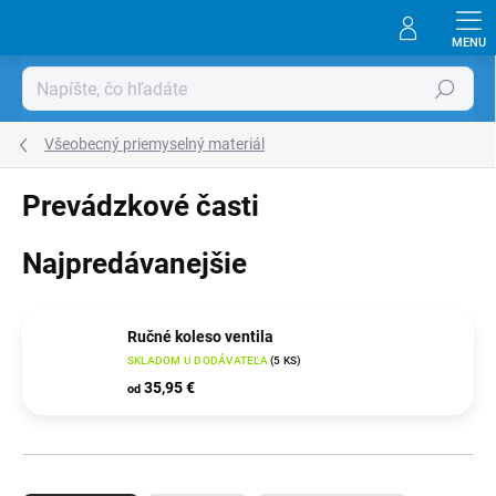
Prejsť
na
obsah
Hľadať
Všeobecný priemyselný materiál
Prevádzkové časti
Najpredávanejšie
Ručné koleso ventila
SKLADOM U DODÁVATEĽA
(
5 KS
)
35,95 €
od
R