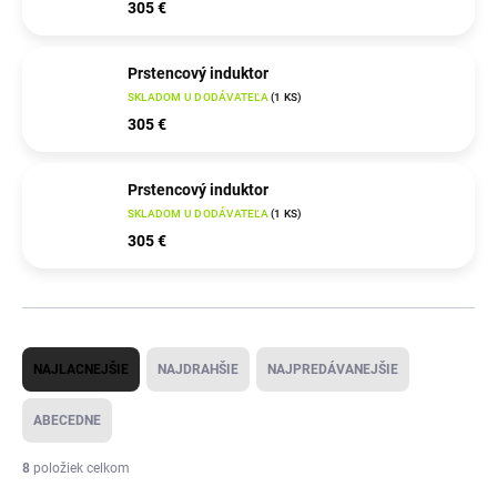
305 €
Prstencový induktor
SKLADOM U DODÁVATEĽA
(
1 KS
)
305 €
Prstencový induktor
SKLADOM U DODÁVATEĽA
(
1 KS
)
305 €
R
NAJLACNEJŠIE
NAJDRAHŠIE
NAJPREDÁVANEJŠIE
a
d
ABECEDNE
e
8
položiek celkom
n