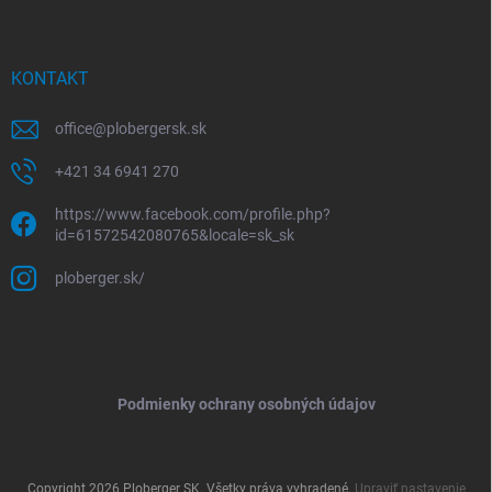
KONTAKT
office
@
plobergersk.sk
+421 34 6941 270
https://www.facebook.com/profile.php?
id=61572542080765&locale=sk_sk
ploberger.sk/
Podmienky ochrany osobných údajov
Copyright 2026
Ploberger SK
. Všetky práva vyhradené.
Upraviť nastavenie