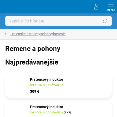
Prejsť
na
obsah
Hľadať
Dielenské a priemyselné vybavenie
Remene a pohony
Najpredávanejšie
Prstencový induktor
SKLADOM U DODÁVATEĽA
309 €
Prstencový induktor
SKLADOM U DODÁVATEĽA
(
2 KS
)