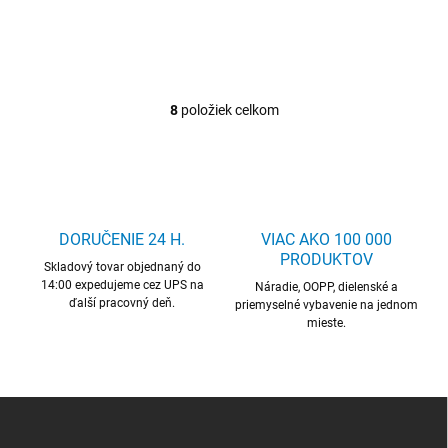
8
položiek celkom
O
v
l
á
d
a
c
DORUČENIE 24 H.
VIAC AKO 100 000
i
PRODUKTOV
Skladový tovar objednaný do
e
14:00 expedujeme cez UPS na
p
Náradie, OOPP, dielenské a
ďalší pracovný deň.
r
priemyselné vybavenie na jednom
mieste.
v
k
y
v
ý
Z
p
á
i