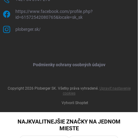
https://www.facebook.com/profile.php?
id=61572542080765&locale=sk_sk
ploberger.sk/
Podmienky ochrany osobných údajov
Copyright 2026
Ploberger SK
. Všetky práva vyhradené.
Upraviť nastavenie
cookies
Vytvoril Shoptet
NAJKVALITNEJŠIE ZNAČKY NA JEDNOM
MIESTE