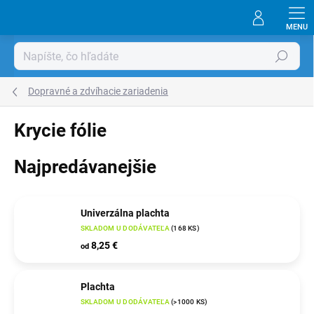
Prejsť
na
obsah
Hľadať
Dopravné a zdvíhacie zariadenia
Krycie fólie
Najpredávanejšie
Univerzálna plachta
SKLADOM U DODÁVATEĽA
(
168 KS
)
8,25 €
od
Plachta
SKLADOM U DODÁVATEĽA
(
>1000 KS
)