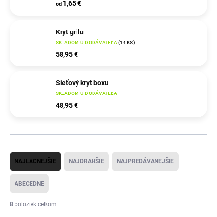
1,65 €
od
Kryt grilu
SKLADOM U DODÁVATEĽA
(
14 KS
)
58,95 €
Sieťový kryt boxu
SKLADOM U DODÁVATEĽA
48,95 €
R
NAJLACNEJŠIE
NAJDRAHŠIE
NAJPREDÁVANEJŠIE
a
d
ABECEDNE
e
8
položiek celkom
n