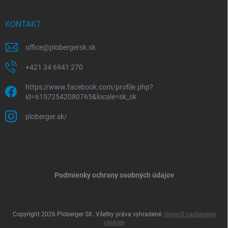
KONTAKT
office
@
plobergersk.sk
+421 34 6941 270
https://www.facebook.com/profile.php?
id=61572542080765&locale=sk_sk
ploberger.sk/
Podmienky ochrany osobných údajov
Copyright 2026
Ploberger SK
. Všetky práva vyhradené.
Upraviť nastavenie
cookies