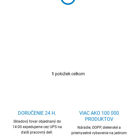
o
65,95 €
/ ks
v
d
81,12 € vrátane DPH
u
Detail
k
Stohovacia stolička
t
o
v
1
položiek celkom
O
v
l
á
d
a
c
DORUČENIE 24 H.
VIAC AKO 100 000
i
PRODUKTOV
Skladový tovar objednaný do
e
14:00 expedujeme cez UPS na
p
Náradie, OOPP, dielenské a
ďalší pracovný deň.
r
priemyselné vybavenie na jednom