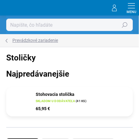
Prejsť
na
obsah
Hľadať
Prevádzkové zariadenie
Stoličky
Najpredávanejšie
Stohovacia stolička
SKLADOM U DODÁVATEĽA
(
41 KS
)
65,95 €
R