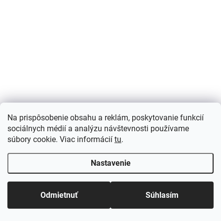
GEDORE Montážny
ROTHENBERGER
kľúč
Náhradná špirála Ø16
mm
42,95 €
/ KS
42,95 €
/ KS
od
52,83 € vrátane DPH
od 52,83 € vrátane DPH
Detail
Detail
Montážny kľúč 317000 SW
17 x 19 mm M10 Dĺžka 250
Hriadeľ na čistenie rúr
mm CV oceľ GEDORE
ROTHENBERGER
Na prispôsobenie obsahu a reklám, poskytovanie funkcií
sociálnych médií a analýzu návštevnosti používame
súbory cookie. Viac informácií
tu
.
Nastavenie
Odmietnuť
Súhlasím