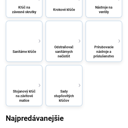
Kľúč na
Nástroje na
Krokové kľúče
závesné skrutky
ventily
Odstraňovač
Prírubovacie
Sanitárne kľúče
sanitárnych
nástroje a
nečistôt
príslušenstvo
Stojanový kľúč
Sady
na závitové
stupňovitých
matice
kľúčov
Najpredávanejšie