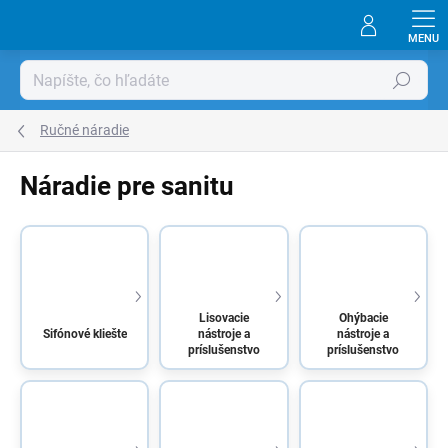
Prejsť
na
obsah
Hľadať
Ručné náradie
Náradie pre sanitu
Lisovacie
Ohýbacie
Sifónové kliešte
nástroje a
nástroje a
príslušenstvo
príslušenstvo