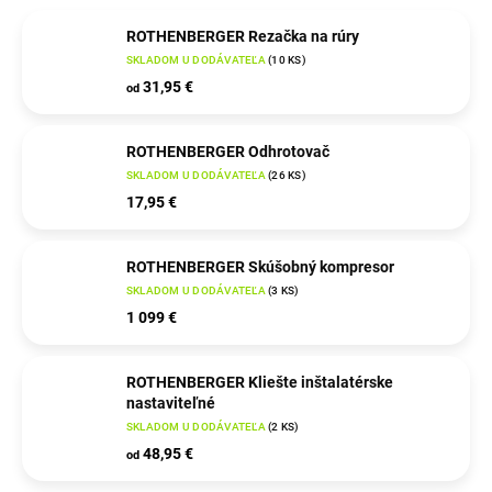
ROTHENBERGER Rezačka na rúry
SKLADOM U DODÁVATEĽA
(
10 KS
)
31,95 €
od
ROTHENBERGER Odhrotovač
SKLADOM U DODÁVATEĽA
(
26 KS
)
17,95 €
ROTHENBERGER Skúšobný kompresor
SKLADOM U DODÁVATEĽA
(
3 KS
)
1 099 €
ROTHENBERGER Kliešte inštalatérske
nastaviteľné
SKLADOM U DODÁVATEĽA
(
2 KS
)
48,95 €
od