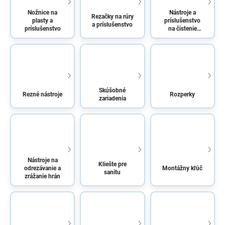
Nožnice na
Nástroje a
Rezačky na rúry
plasty a
príslušenstvo
a príslušenstvo
príslušenstvo
na čistenie
potrubia
Skúšobné
Rezné nástroje
Rozperky
zariadenia
Nástroje na
Kliešte pre
odrezávanie a
Montážny kľúč
sanitu
zrážanie hrán