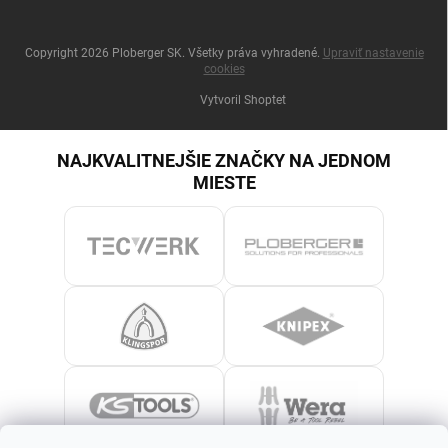
Copyright 2026
Ploberger SK
. Všetky práva vyhradené.
Upraviť nastavenie
cookies
Vytvoril Shoptet
NAJKVALITNEJŠIE ZNAČKY NA JEDNOM
MIESTE