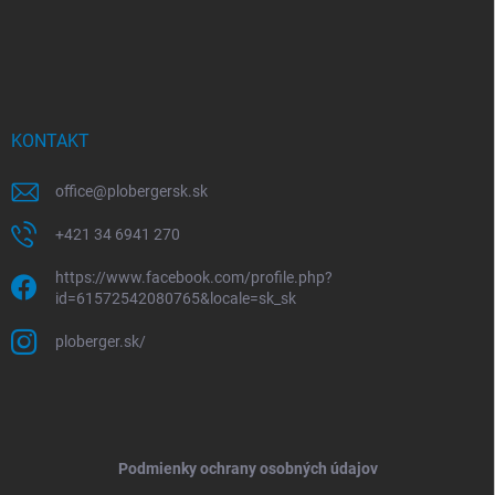
KONTAKT
office
@
plobergersk.sk
+421 34 6941 270
https://www.facebook.com/profile.php?
id=61572542080765&locale=sk_sk
ploberger.sk/
Podmienky ochrany osobných údajov