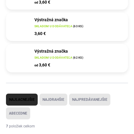
3,60 €
od
Výstražná značka
SKLADOM U DODÁVATEĽA
(
63 KS
)
3,60 €
Výstražná značka
SKLADOM U DODÁVATEĽA
(
62 KS
)
3,60 €
od
R
NAJLACNEJŠIE
NAJDRAHŠIE
NAJPREDÁVANEJŠIE
a
d
ABECEDNE
e
7
položiek celkom
n