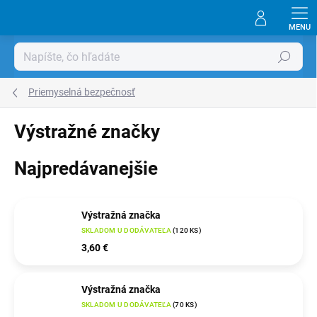
Prejsť
na
obsah
Hľadať
Priemyselná bezpečnosť
Výstražné značky
Najpredávanejšie
Výstražná značka
SKLADOM U DODÁVATEĽA
(
120 KS
)
3,60 €
Výstražná značka
SKLADOM U DODÁVATEĽA
(
70 KS
)