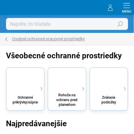
Prejsť
na
obsah
Hľadať
Osobné ochranné pracovné prostriedky
Všeobecné ochranné prostriedky
Rohože na
Ochranné
Zváracie
ochranu pred
prikrývky/súpravy
podložky
plameňom
Najpredávanejšie