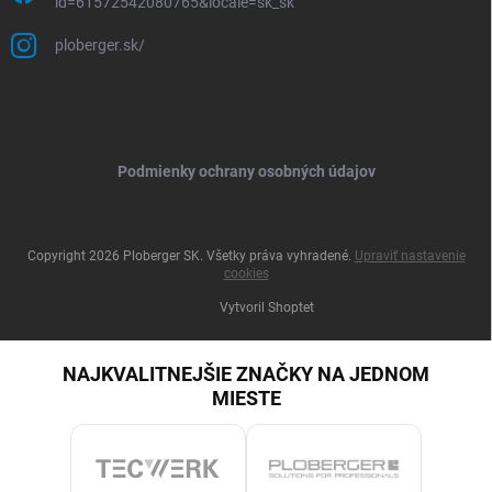
id=61572542080765&locale=sk_sk
ploberger.sk/
Podmienky ochrany osobných údajov
Copyright 2026
Ploberger SK
. Všetky práva vyhradené.
Upraviť nastavenie
cookies
Vytvoril Shoptet
NAJKVALITNEJŠIE ZNAČKY NA JEDNOM
MIESTE