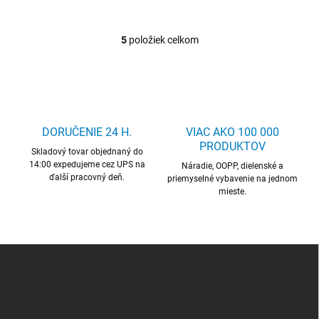
5
položiek celkom
O
v
l
á
d
a
c
DORUČENIE 24 H.
VIAC AKO 100 000
i
PRODUKTOV
Skladový tovar objednaný do
e
14:00 expedujeme cez UPS na
p
Náradie, OOPP, dielenské a
ďalší pracovný deň.
r
priemyselné vybavenie na jednom
mieste.
v
k
y
v
ý
Z
p
á
i
p
s
ä
u
t