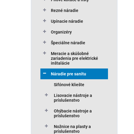
t
u
o
Rezné náradie
k
v
t
Upínacie náradie
o
v
Organizéry
Špeciálne náradie
Meracie a skúšobné
zariadenia pre elektrické
inštalácie
Náradie pre sanitu
Sifónové kliešte
Lisovacie nástroje a
príslušenstvo
Ohýbacie nástroje a
príslušenstvo
Nožnice na plasty a
príslušenstvo