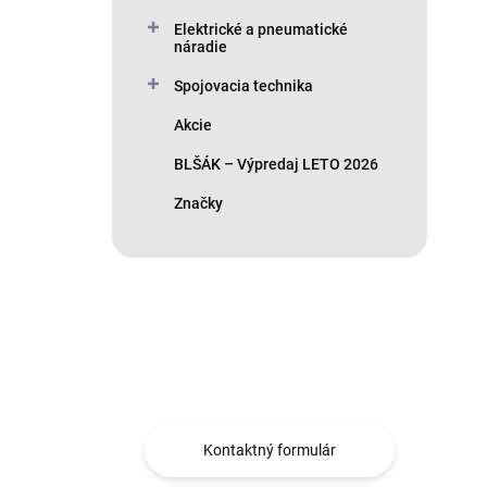
Elektrické a pneumatické
náradie
Spojovacia technika
Akcie
BLŠÁK – Výpredaj LETO 2026
Značky
Máte otázku?
Obráťte sa na nás.
Kontaktný formulár