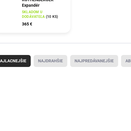
Expandér
SKLADOM U
DODÁVATEĽA
(
10 KS
)
365 €
AJLACNEJŠIE
NAJDRAHŠIE
NAJPREDÁVANEJŠIE
AB
4000781121
SKLADOM U