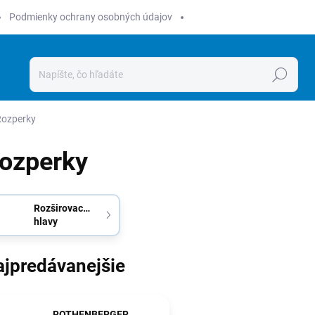
Podmienky ochrany osobných údajov
Hľadať
Rozperky
ozperky
Rozširovacie
hlavy
ajpredávanejšie
ROTHENBERGER