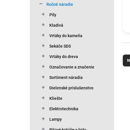
Ručné náradie
Píly
Kladivá
Vrtáky do kameňa
Sekáče SDS
R
Vrtáky do dreva
a
N
d
Označovanie a značenie
e
n
V
Sortiment náradia
i
ý
Dielenské príslušenstvo
e
p
p
i
Kliešte
r
s
o
Elektrotechnika
p
d
r
Lampy
u
o
k
d
Pilové kotúče a listy