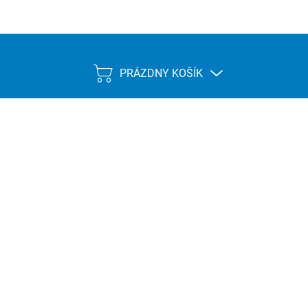
PRÁZDNY KOŠÍK
NÁKUPNÝ
KOŠÍK