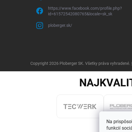
https://www.facebook.com/profile.php?
id=61572542080765&locale=sk_sk
ploberger.sk/
Copyright 2026
Ploberger SK
. Všetky práva vyhradené.
NAJKVALI
Na prispôso
funkcií soci