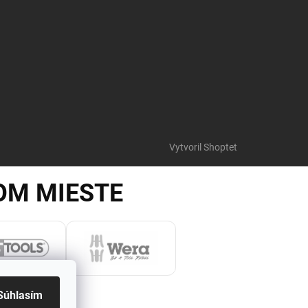
Vytvoril Shoptet
OM MIESTE
Súhlasím