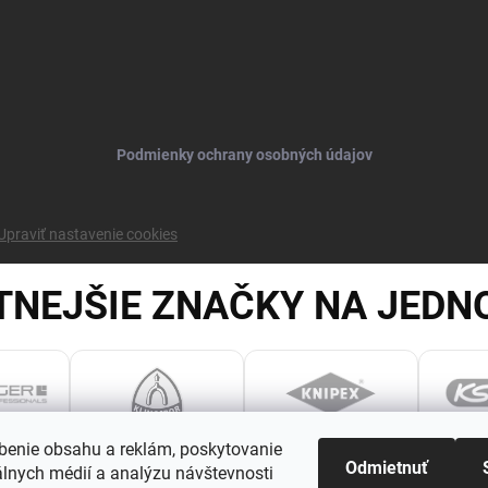
Podmienky ochrany osobných údajov
Upraviť nastavenie cookies
TNEJŠIE ZNAČKY NA JEDN
benie obsahu a reklám, poskytovanie
Odmietnuť
álnych médií a analýzu návštevnosti