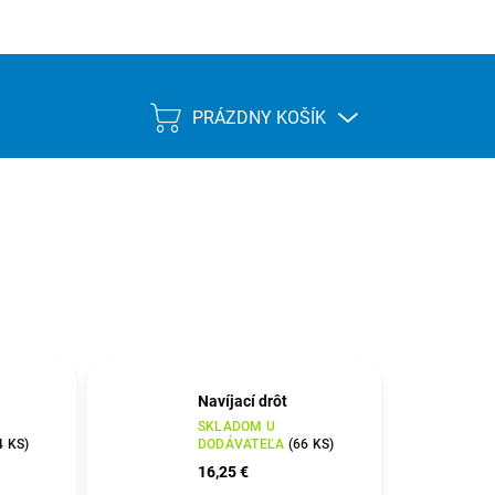
PRÁZDNY KOŠÍK
NÁKUPNÝ
KOŠÍK
Navíjací drôt
SKLADOM U
4 KS
)
DODÁVATEĽA
(
66 KS
)
16,25 €