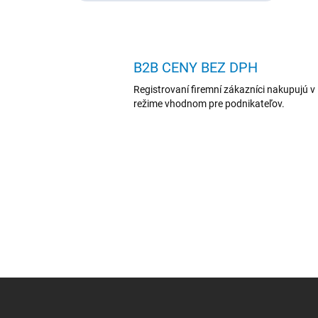
B2B CENY BEZ DPH
Registrovaní firemní zákazníci nakupujú v
režime vhodnom pre podnikateľov.
Z
á
p