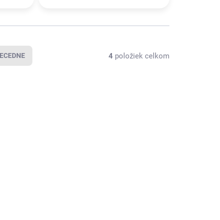
4
položiek celkom
ECEDNE
4000818374
4000818251
SKLADOM U
SKLADOM U
DODÁVATEĽA
DODÁVATEĽA
(
14 KS
)
(
85 KS
)
íjací drôt
Ostnatý drôt
,95 €
20,95 €
/ ks
/ ks