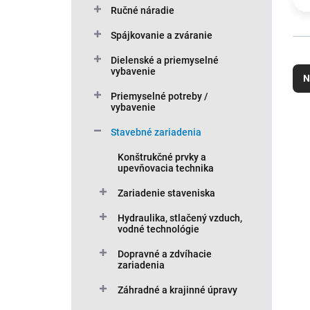
Ručné náradie
Spájkovanie a zváranie
R
Dielenské a priemyselné
a
vybavenie
N
d
Priemyselné potreby /
e
vybavenie
n
V
i
Stavebné zariadenia
ý
e
p
Konštrukčné prvky a
p
i
upevňovacia technika
r
s
o
Zariadenie staveniska
p
d
r
Hydraulika, stlačený vzduch,
u
o
vodné technológie
k
d
t
Dopravné a zdvíhacie
u
zariadenia
o
k
v
t
Záhradné a krajinné úpravy
o