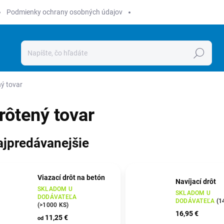
Podmienky ochrany osobných údajov
Hľadať
ý tovar
rôtený tovar
ajpredávanejšie
Viazací drôt na betón
Navíjací drôt
SKLADOM U
SKLADOM U
DODÁVATEĽA
DODÁVATEĽA
(
1
(
>1000 KS
)
16,95 €
11,25 €
od