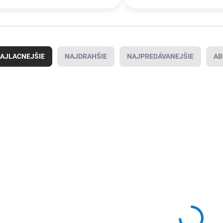
AJLACNEJŠIE
NAJDRAHŠIE
NAJPREDÁVANEJŠIE
AB
4000818885
4000818252
SKLADOM U
SKLADOM U
DODÁVATEĽA
DODÁVATEĽA
(
>1000 KS
)
(
66 KS
)
Viazací drôt na
Navíjací drôt
Nav
betón
16,25 €
16
/ ks