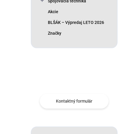
Spojovacia technika
Akcie
BLŠÁK – Výpredaj LETO 2026
Značky
Máte otázku?
Obráťte sa na nás.
Kontaktný formulár