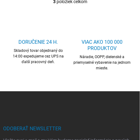
3
položiek celkom
O
v
l
á
d
a
c
DORUČENIE 24 H.
VIAC AKO 100 000
i
PRODUKTOV
Skladový tovar objednaný do
e
14:00 expedujeme cez UPS na
p
Náradie, OOPP, dielenské a
ďalší pracovný deň.
r
priemyselné vybavenie na jednom
mieste.
v
k
y
v
ý
Z
p
á
i
p
s
ä
u
t
i
ODOBERAŤ NEWSLETTER
e