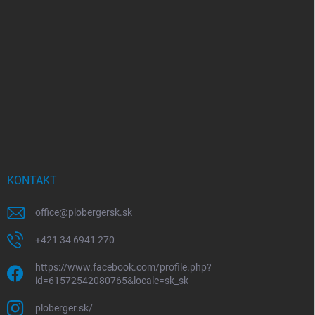
KONTAKT
office
@
plobergersk.sk
+421 34 6941 270
https://www.facebook.com/profile.php?
id=61572542080765&locale=sk_sk
ploberger.sk/