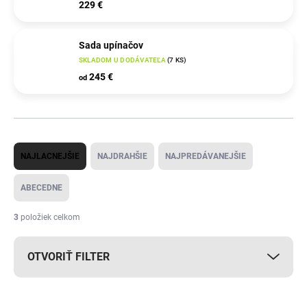
229 €
Sada upínačov
SKLADOM U DODÁVATEĽA
(
7 KS
)
245 €
od
R
NAJLACNEJŠIE
NAJDRAHŠIE
NAJPREDÁVANEJŠIE
a
d
ABECEDNE
e
3
položiek celkom
n
i
OTVORIŤ FILTER
e
p
V