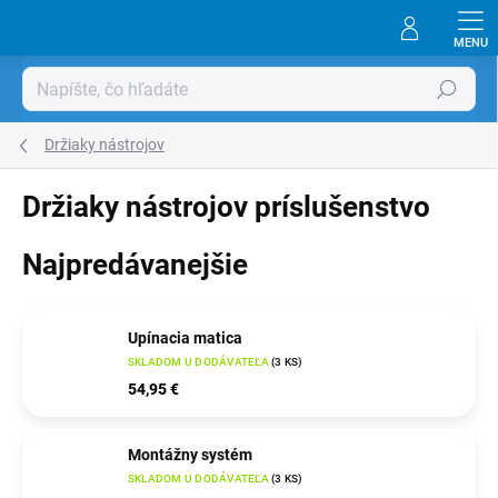
Prejsť
na
obsah
Hľadať
Držiaky nástrojov
Držiaky nástrojov príslušenstvo
Najpredávanejšie
Upínacia matica
SKLADOM U DODÁVATEĽA
(
3 KS
)
54,95 €
Montážny systém
SKLADOM U DODÁVATEĽA
(
3 KS
)