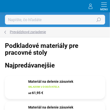
Prejsť
na
obsah
Hľadať
Prevádzkové zariadenie
Podkladové materiály pre
pracovné stoly
Najpredávanejšie
Materiál na delenie zásuviek
SKLADOM U DODÁVATEĽA
61,95 €
od
Materiál na delenie zásuviek