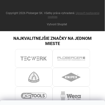
Copyright 2026
Ploberger SK
. Všetky práva vyhradené.
Upraviť nastavenie
cookies
Vytvoril Shoptet
NAJKVALITNEJŠIE ZNAČKY NA JEDNOM
MIESTE