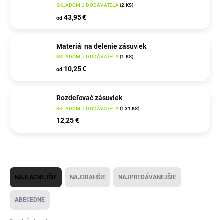
SKLADOM U DODÁVATEĽA
(
2 KS
)
43,95 €
od
Materiál na delenie zásuviek
SKLADOM U DODÁVATEĽA
(
1 KS
)
10,25 €
od
Rozdeľovač zásuviek
SKLADOM U DODÁVATEĽA
(
131 KS
)
12,25 €
R
NAJLACNEJŠIE
NAJDRAHŠIE
NAJPREDÁVANEJŠIE
a
d
ABECEDNE
e