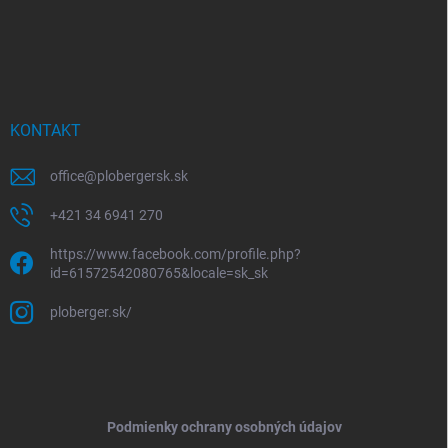
KONTAKT
office
@
plobergersk.sk
+421 34 6941 270
https://www.facebook.com/profile.php?
id=61572542080765&locale=sk_sk
ploberger.sk/
Podmienky ochrany osobných údajov