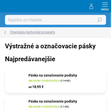
Prejsť
na
obsah
Hľadať
Chemicko-technické produkty
Výstražné a označovacie pásky
Najpredávanejšie
Páska na označovanie podlahy
SKLADOM U DODÁVATEĽA
(
114 KS
)
18,95 €
od
Páska na označovanie podlahy
SKLADOM U DODÁVATEĽA
(
11 KS
)