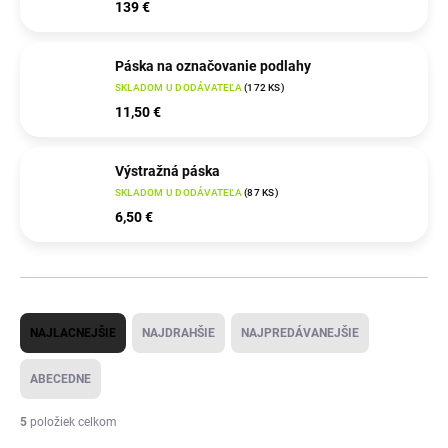
139 €
Páska na označovanie podlahy
SKLADOM U DODÁVATEĽA
(
172 KS
)
11,50 €
Výstražná páska
SKLADOM U DODÁVATEĽA
(
87 KS
)
6,50 €
R
NAJLACNEJŠIE
NAJDRAHŠIE
NAJPREDÁVANEJŠIE
a
d
ABECEDNE
e
5
položiek celkom
n