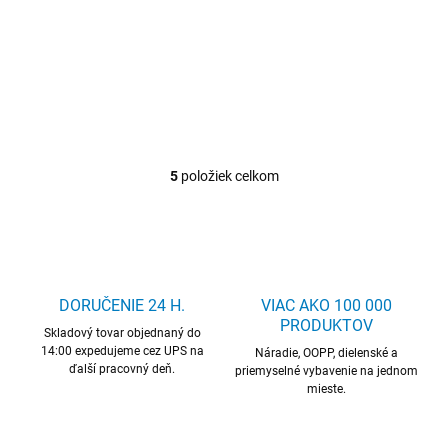
Detail
Označovací materiál
5
položiek celkom
O
v
l
á
d
a
c
DORUČENIE 24 H.
VIAC AKO 100 000
i
PRODUKTOV
Skladový tovar objednaný do
e
14:00 expedujeme cez UPS na
p
Náradie, OOPP, dielenské a
ďalší pracovný deň.
r
priemyselné vybavenie na jednom
mieste.
v
k
y