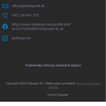
office
@
plobergersk.sk
+421 34 6941 270
https://www.facebook.com/profile.php?
id=61572542080765&locale=sk_sk
ploberger.sk/
Podmienky ochrany osobných údajov
Copyright 2026
Ploberger SK
. Všetky práva vyhradené.
Upraviť nastavenie
cookies
Vytvoril Shoptet