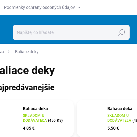
Podmienky ochrany osobných údajov
Hľadať
va
Baliace deky
aliace deky
ajpredávanejšie
Baliaca deka
Baliaca deka
SKLADOM U
SKLADOM U
DODÁVATEĽA
(
450 KS
)
DODÁVATEĽA
(
4
4,85 €
5,50 €