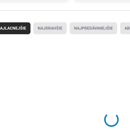
AJLACNEJŠIE
NAJDRAHŠIE
NAJPREDÁVANEJŠIE
AB
9185000072
9000487352
SKLADOM U
SKLADOM U
DODÁVATEĽA
DODÁVATEĽA
(
450 KS
)
(
483 KS
)
Baliaca deka
Baliaca deka
4,85 €
5,50 €
/ ks
/ ks