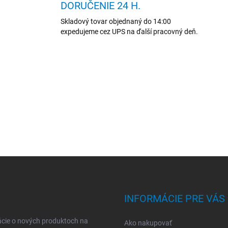
DORUČENIE 24 H.
Skladový tovar objednaný do 14:00
expedujeme cez UPS na ďalší pracovný deň.
INFORMÁCIE PRE VÁS
ácie o nových produktoch na
Ako nakupovať