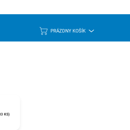
PRÁZDNY KOŠÍK
NÁKUPNÝ
KOŠÍK
83 KS
)