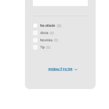
Na sklade
2
Akcia
0
Novinka
0
Tip
0
ROZBALIŤ FILTER