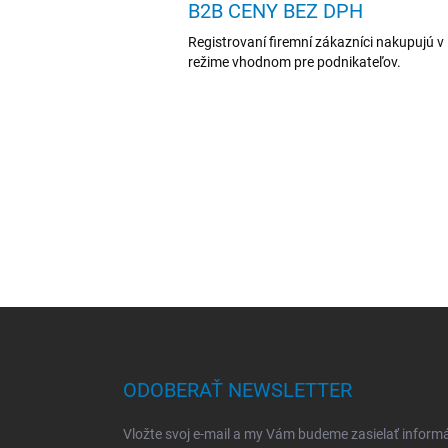
B2B CENY BEZ DPH
Registrovaní firemní zákazníci nakupujú v
režime vhodnom pre podnikateľov.
Z
á
p
ä
ODOBERAŤ NEWSLETTER
t
i
Vložte svoj e-mail a my Vám budeme zasielať inform