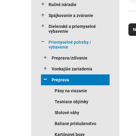
Ručné náradie
Spájkovanie a zváranie
R
a
Dielenské a priemyselné
N
vybavenie
d
e
Priemyselné potreby /
n
V
vybavenie
i
ý
Preprava/zdívanie
e
p
p
i
Vonkajšie zariadenia
r
s
o
Preprava
p
d
r
Pásy na viazanie
u
o
k
d
Tesniace objímky
t
u
Stolové váhy
o
k
v
t
Baliace príslušenstvo
o
v
Kartónové boxy