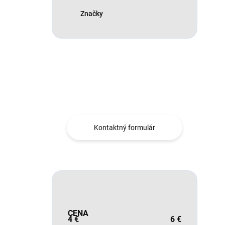
Značky
Máte otázku?
Obráťte sa na nás.
Kontaktný formulár
CENA
4
€
6
€