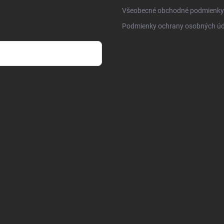
Všeobecné obchodné podmienky
Podmienky ochrany osobných úd
osobných údajov