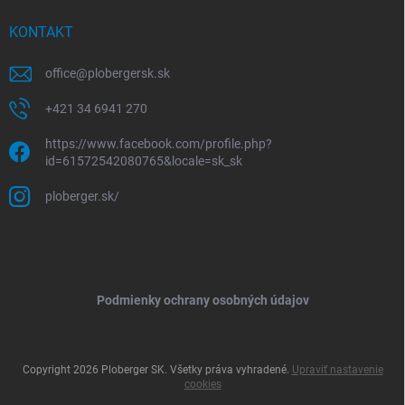
KONTAKT
office
@
plobergersk.sk
+421 34 6941 270
https://www.facebook.com/profile.php?
id=61572542080765&locale=sk_sk
ploberger.sk/
Podmienky ochrany osobných údajov
Copyright 2026
Ploberger SK
. Všetky práva vyhradené.
Upraviť nastavenie
cookies