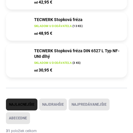
42,95 €
od
TECWERK Stopková fréza
SKLADOM U DODÁVATEĽA
(
13 KS
)
48,95 €
od
TECWERK Stopková fréza DIN 6527 L Typ NF-
UNI dlhý
SKLADOM U DODÁVATEĽA
(
3 KS
)
30,95 €
od
R
NAJLACNEJŠIE
NAJDRAHŠIE
NAJPREDÁVANEJŠIE
a
d
ABECEDNE
e
31
položiek celkom