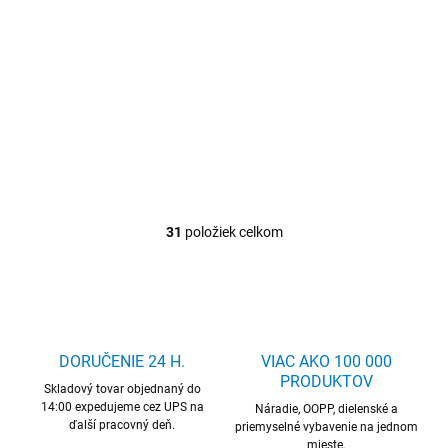
601,47 € vrátane DPH
Detail
Fréza čelná DIN 6527 L typ W
TECWERK
31
položiek celkom
O
v
l
á
d
a
c
DORUČENIE 24 H.
VIAC AKO 100 000
i
PRODUKTOV
Skladový tovar objednaný do
e
14:00 expedujeme cez UPS na
p
Náradie, OOPP, dielenské a
ďalší pracovný deň.
r
priemyselné vybavenie na jednom
mieste.