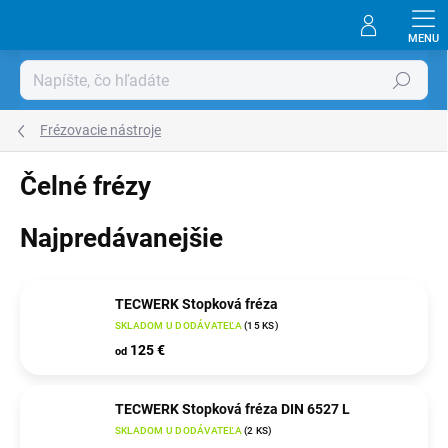
Prejsť
na
obsah
Hľadať
Frézovacie nástroje
Čelné frézy
Najpredávanejšie
TECWERK Stopková fréza
SKLADOM U DODÁVATEĽA
(
15 KS
)
125 €
od
TECWERK Stopková fréza DIN 6527 L
SKLADOM U DODÁVATEĽA
(
2 KS
)