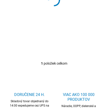
o
39,95 €
/ KS
v
d
49,14 € vrátane DPH
u
Detail
k
Kuželové puzdro DIN
t
69871AD SK40 TECWERK
o
v
1
položiek celkom
O
v
l
á
d
a
c
DORUČENIE 24 H.
VIAC AKO 100 000
i
PRODUKTOV
Skladový tovar objednaný do
e
14:00 expedujeme cez UPS na
p
Náradie, OOPP, dielenské a