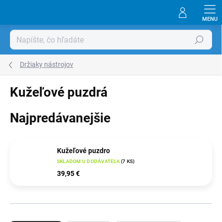
Prejsť
na
obsah
Hľadať
Držiaky nástrojov
Kužeľové puzdrá
Najpredávanejšie
Kužeľové puzdro
SKLADOM U DODÁVATEĽA
(
7 KS
)
39,95 €
R