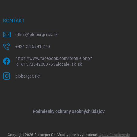
KONTAKT
office
@
plobergersk.sk
+421 34 6941 270
https://www.facebook.com/profile.php?
id=61572542080765&locale=sk_sk
ploberger.sk/
Podmienky ochrany osobných údajov
Copyright 2026
Ploberger SK
. Všetky práva vyhradené.
Upraviť nastavenie