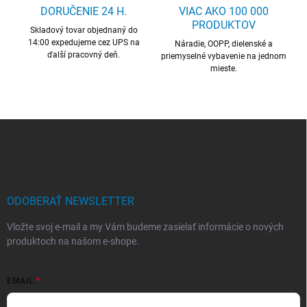
c
DORUČENIE 24 H.
VIAC AKO 100 000
i
PRODUKTOV
Skladový tovar objednaný do
e
14:00 expedujeme cez UPS na
p
Náradie, OOPP, dielenské a
ďalší pracovný deň.
r
priemyselné vybavenie na jednom
mieste.
v
k
y
v
ý
Z
p
á
i
p
s
ä
u
t
i
ODOBERAŤ NEWSLETTER
e
Vložte svoj e-mail a my Vám budeme zasielať informácie o nových
produktoch na našom e-shope.
EMAIL