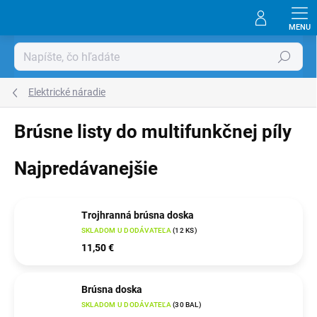
Prejsť
na
obsah
Hľadať
Elektrické náradie
Brúsne listy do multifunkčnej píly
Najpredávanejšie
Trojhranná brúsna doska
SKLADOM U DODÁVATEĽA
(
12 KS
)
11,50 €
Brúsna doska
SKLADOM U DODÁVATEĽA
(
30 BAL
)