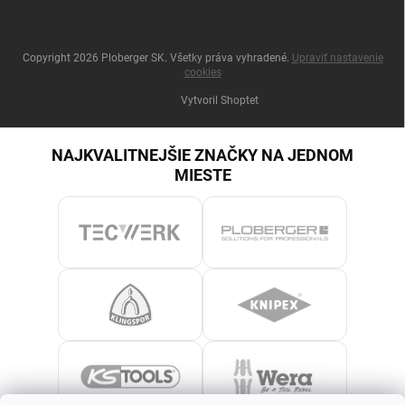
Copyright 2026
Ploberger SK
. Všetky práva vyhradené.
Upraviť nastavenie
cookies
Vytvoril Shoptet
NAJKVALITNEJŠIE ZNAČKY NA JEDNOM
MIESTE