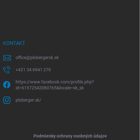
KONTAKT
office
@
plobergersk.sk
+421 34 6941 270
https://www.facebook.com/profile.php?
id=61572542080765&locale=sk_sk
ploberger.sk/
Podmienky ochrany osobných údajov