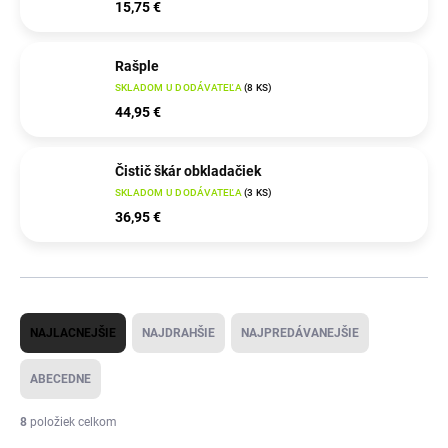
15,75 €
Rašple
SKLADOM U DODÁVATEĽA
(
8 KS
)
44,95 €
Čistič škár obkladačiek
SKLADOM U DODÁVATEĽA
(
3 KS
)
36,95 €
R
NAJLACNEJŠIE
NAJDRAHŠIE
NAJPREDÁVANEJŠIE
a
d
ABECEDNE
e
8
položiek celkom
n