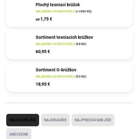
Plochý tesniaci krúžok
SKLADOM U DODÁVATEĽA
(
>1000 KS
)
1,75 €
od
Sortiment tesniacich krúžkov
SKLADOM U DODÁVATEĽA
(
38 KS
)
60,95 €
Sortiment O-krúžkov
SKLADOM U DODÁVATEĽA
(
92 KS
)
18,95 €
R
NAJLACNEJŠIE
NAJDRAHŠIE
NAJPREDÁVANEJŠIE
a
d
ABECEDNE