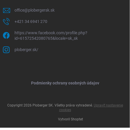
office
@
plobergersk.sk
+421 34 6941 270
https://www.facebook.com/profile.php?
id=61572542080765&locale=sk_sk
ploberger.sk/
Podmienky ochrany osobných údajov
Copyright 2026
Ploberger SK
. Všetky práva vyhradené.
Upraviť nastavenie
cookies
Vytvoril Shoptet