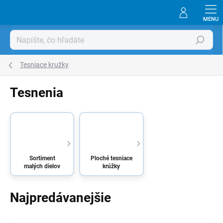
Prejsť
na
obsah
Hľadať
Tesniace kružky
Tesnenia
Sortiment
Ploché tesniace
malých dielov
krúžky
Najpredávanejšie