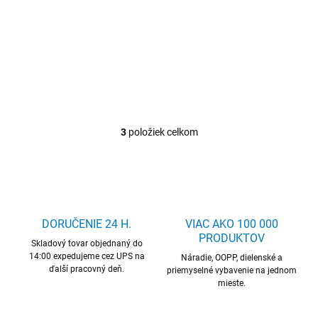
Detail
Sortiment malých dielov
3
položiek celkom
O
v
l
á
d
a
c
DORUČENIE 24 H.
VIAC AKO 100 000
i
PRODUKTOV
Skladový tovar objednaný do
e
14:00 expedujeme cez UPS na
p
Náradie, OOPP, dielenské a
ďalší pracovný deň.
r
priemyselné vybavenie na jednom
mieste.
v
k
y