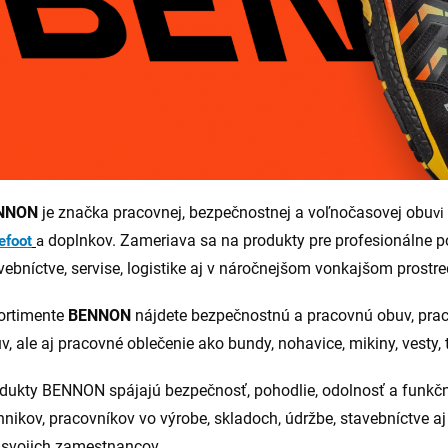
NNON
je značka pracovnej, bezpečnostnej a voľnočasovej obu
vi
doplnkov. Zameriava sa na produkty pre profesionálne pou
efoot
a
vebníctve, servise, logistike aj v náročnejšom vonkajšom prostre
ortimente
BENNON
nájdete bezpečnostnú a pracovnú obuv, prac
v, ale aj pracovné oblečenie ako bundy, nohavice, mikiny, vesty, t
dukty BENNON spájajú bezpečnosť, pohodlie, odolnosť a funkčn
hnikov, pracovníkov vo výrobe, skladoch, údržbe, stavebníctve aj
 svojich zamestnancov.