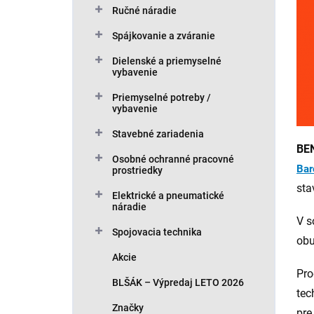
Ručné náradie
Spájkovanie a zváranie
Dielenské a priemyselné
vybavenie
Priemyselné potreby /
vybavenie
Stavebné zariadenia
BE
Osobné ochranné pracovné
Bar
prostriedky
sta
Elektrické a pneumatické
náradie
V s
Spojovacia technika
obu
Akcie
Pro
BLŠÁK – Výpredaj LETO 2026
tec
Značky
pre