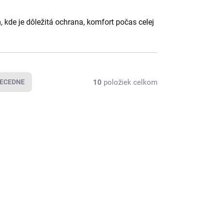
kde je dôležitá ochrana, komfort počas celej
10
položiek celkom
ECEDNE
NOVINKA
ART109441
ART110328
TIP
ADOM VIAC AKO
SKLADOM VIAC AKO
(
111 PÁR
)
(
101 KS
)
NNON
Bennon Mikina