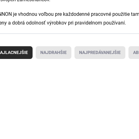
NON je vhodnou voľbou pre každodenné pracovné použitie tam, 
ny a dobrá odolnosť výrobkov pri pravidelnom používaní.
AJLACNEJŠIE
NAJDRAHŠIE
NAJPREDÁVANEJŠIE
AB
OVINKA
NOVINKA
AKCIA
ART110324
ART110336
KCIA
AKCIA
IP
TIP
SKLADOM VIAC AKO
SKLADOM VIAC AKO
SKL
(
105 KS
)
(
101 KS
)
Bennon Tričko
Bennon Traky
BE