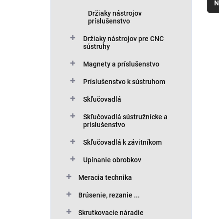
N
d
Držiaky nástrojov
e
príslušenstvo
n
V
Držiaky nástrojov pre CNC
i
ý
sústruhy
e
p
p
i
Magnety a príslušenstvo
r
s
Príslušenstvo k sústruhom
o
p
d
r
Skľučovadlá
u
o
k
Skľučovadlá sústružnícke a
d
príslušenstvo
t
u
o
k
Skľučovadlá k závitníkom
v
t
Upínanie obrobkov
o
v
Meracia technika
Brúsenie, rezanie ...
Skrutkovacie náradie