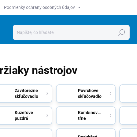
Podmienky ochrany osobných údajov
Hľadať
ržiaky nástrojov
Závitorezné
Povrchové
skľučovadlo
skľučovadlo
Kužeľové
Kombinované
puzdrá
tŕne
Redukčné