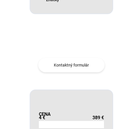
Máte otázku?
Obráťte sa na nás.
Kontaktný formulár
CENA
4
€
389
€