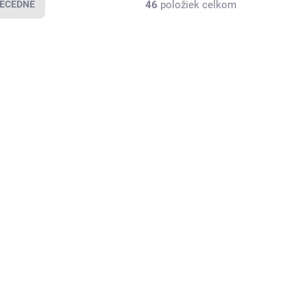
46
položiek celkom
ECEDNE
2000832720
2000832710
SKLADOM U
SKLADOM U
DODÁVATEĽA
DODÁVATEĽA
(
116 KS
)
(
74 KS
)
ahovacia
Uťahovacia
rutka
skrutka
9,50 €
9,50 €
od
/ KS
/ KS
11,69 € vrátane
od 11,69 € vrátane
H
DPH
Detail
Detail