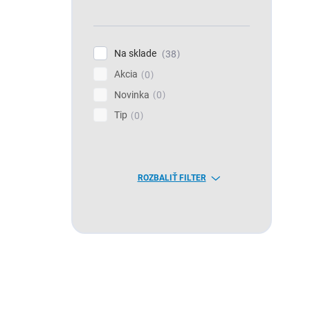
Na sklade
38
Akcia
0
Novinka
0
Tip
0
ROZBALIŤ FILTER