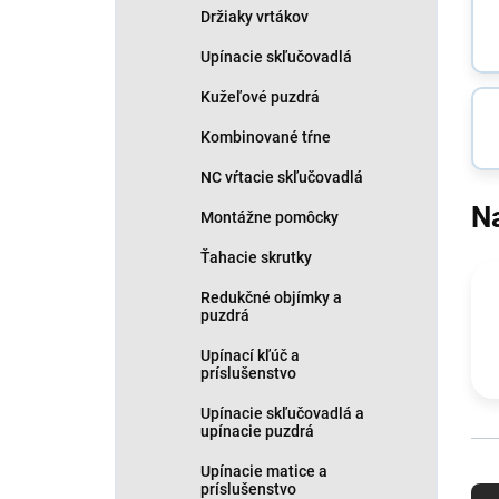
Držiaky vrtákov
Upínacie skľučovadlá
Kužeľové puzdrá
Kombinované tŕne
NC vŕtacie skľučovadlá
N
Montážne pomôcky
Ťahacie skrutky
Redukčné objímky a
puzdrá
Upínací kľúč a
príslušenstvo
Upínacie skľučovadlá a
upínacie puzdrá
R
Upínacie matice a
príslušenstvo
a