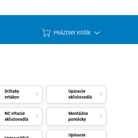
PRÁZDNY KOŠÍK
NÁKUPNÝ
KOŠÍK
Držiaky
Upínacie
vrtákov
skľučovadlá
NC vŕtacie
Montážne
skľučovadlá
pomôcky
Upínacie
Upínací kľúč