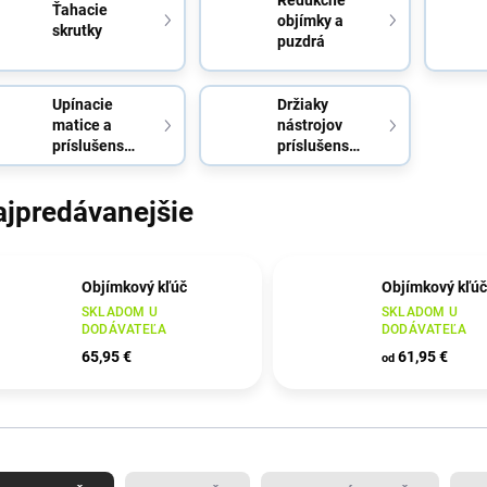
Ťahacie
objímky a
skrutky
puzdrá
Upínacie
Držiaky
matice a
nástrojov
príslušenstvo
príslušenstvo
ajpredávanejšie
Objímkový kľúč
Objímkový kľúč
SKLADOM U
SKLADOM U
DODÁVATEĽA
DODÁVATEĽA
65,95 €
61,95 €
od