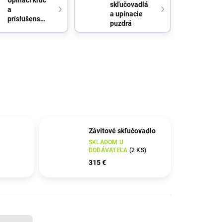
skľučovadlá
a
a upínacie
príslušenstvo
puzdrá
Závitové skľučovadlo
SKLADOM U
DODÁVATEĽA
(
2 KS
)
315 €