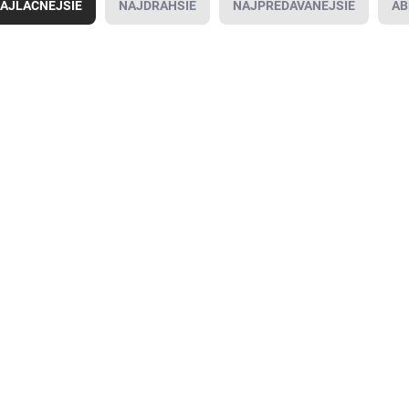
AJLACNEJŠIE
NAJDRAHŠIE
NAJPREDÁVANEJŠIE
AB
2000834138
2000834072
SKLADOM U
SKLADOM U
DODÁVATEĽA
DODÁVATEĽA
(
26 KS
)
(
15 KS
)
Upínacia
Uťahovacia
Uť
skrutka
skrutka frézy
sk
4,35 €
5,50 €
od
od
od
/ KS
/ KS
od 5,35 € vrátane
od 6,77 € vrátane
od 
DPH
DPH
DP
Detail
Detail