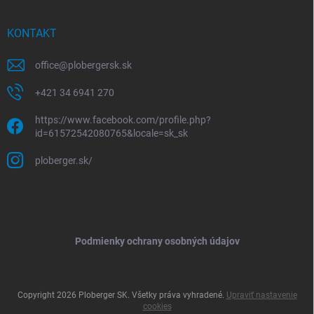
KONTAKT
office
@
plobergersk.sk
+421 34 6941 270
https://www.facebook.com/profile.php?
id=61572542080765&locale=sk_sk
ploberger.sk/
Podmienky ochrany osobných údajov
Copyright 2026
Ploberger SK
. Všetky práva vyhradené.
Upraviť nastavenie
cookies