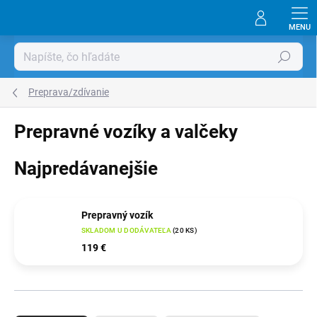
Prejsť
na
obsah
Hľadať
Preprava/zdívanie
Prepravné vozíky a valčeky
Najpredávanejšie
Prepravný vozík
SKLADOM U DODÁVATEĽA
(
20 KS
)
119 €
R