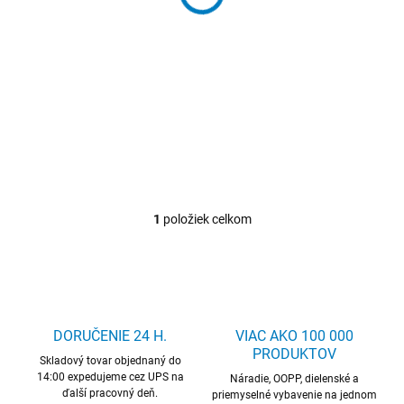
o
119 €
/ ks
v
d
146,37 € vrátane DPH
u
Detail
k
Prepravné valčeky
t
o
v
1
položiek celkom
O
v
l
á
d
a
c
DORUČENIE 24 H.
VIAC AKO 100 000
i
PRODUKTOV
Skladový tovar objednaný do
e
14:00 expedujeme cez UPS na
p
Náradie, OOPP, dielenské a
ďalší pracovný deň.
r
priemyselné vybavenie na jednom