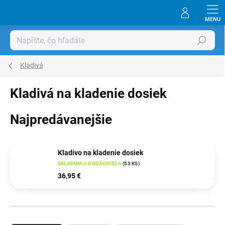
Prejsť
na
obsah
Hľadať
Kladivá
Kladivá na kladenie dosiek
Najpredávanejšie
Kladivo na kladenie dosiek
SKLADOM U DODÁVATEĽA
(
53 KS
)
36,95 €
R