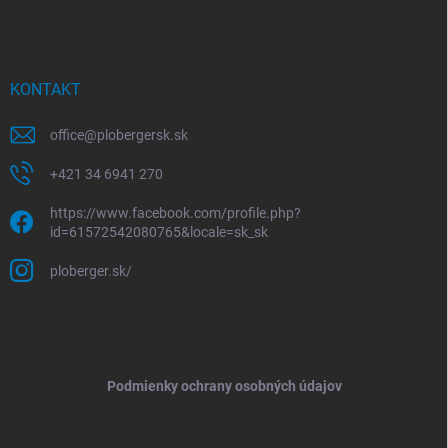
KONTAKT
office
@
plobergersk.sk
+421 34 6941 270
https://www.facebook.com/profile.php?
id=61572542080765&locale=sk_sk
ploberger.sk/
Podmienky ochrany osobných údajov