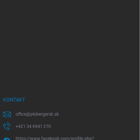
KONTAKT
office
@
plobergersk.sk
+421 34 6941 270
https://www.facebook.com/profile.php?