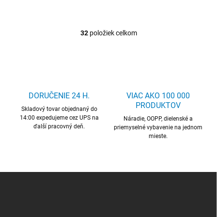
32
položiek celkom
O
v
l
á
d
a
c
DORUČENIE 24 H.
VIAC AKO 100 000
i
PRODUKTOV
Skladový tovar objednaný do
e
14:00 expedujeme cez UPS na
p
Náradie, OOPP, dielenské a
ďalší pracovný deň.
r
priemyselné vybavenie na jednom
mieste.
v
k
y
v
ý
Z
p
á
i
p
s
ä
u