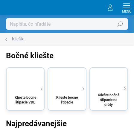
Prejsť
na
obsah
Hľadať
Kliešte
Bočné kliešte
Kliešte bočné
Kliešte bočné
Kliešte bočné
štipacie na
štipacie VDE
štipacie
drôty
Najpredávanejšie