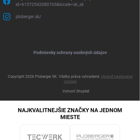
id=61572542080765&locale=sk_sk
ploberger.sk/
Podmienky ochrany osobných údajov
Copyright 2026
Ploberger SK
. Všetky práva vyhradené.
Upraviť nastavenie
cookies
Vytvoril Shoptet
NAJKVALITNEJŠIE ZNAČKY NA JEDNOM
MIESTE