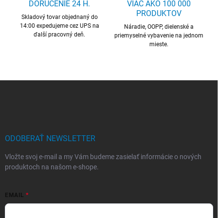
c
DORUČENIE 24 H.
VIAC AKO 100 000
i
PRODUKTOV
Skladový tovar objednaný do
e
14:00 expedujeme cez UPS na
p
Náradie, OOPP, dielenské a
ďalší pracovný deň.
r
priemyselné vybavenie na jednom
mieste.
v
k
y
v
ý
Z
p
á
i
p
s
ä
u
t
i
ODOBERAŤ NEWSLETTER
e
Vložte svoj e-mail a my Vám budeme zasielať informácie o nových
produktoch na našom e-shope.
EMAIL