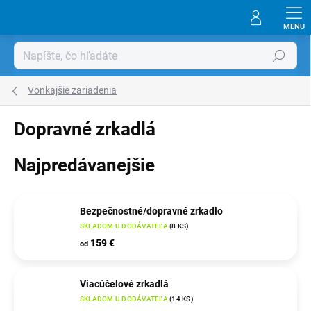
Prejsť
na
obsah
Hľadať
Vonkajšie zariadenia
Dopravné zrkadlá
Najpredávanejšie
Bezpečnostné/dopravné zrkadlo
SKLADOM U DODÁVATEĽA
(
8 KS
)
159 €
od
Viacúčelové zrkadlá
SKLADOM U DODÁVATEĽA
(
14 KS
)