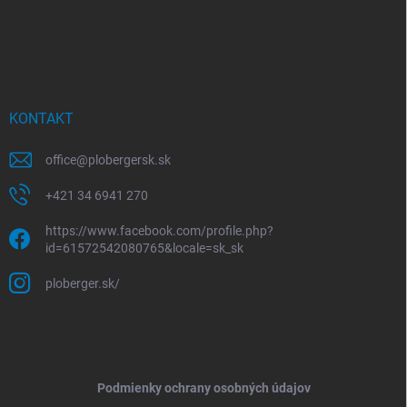
KONTAKT
office
@
plobergersk.sk
+421 34 6941 270
https://www.facebook.com/profile.php?
id=61572542080765&locale=sk_sk
ploberger.sk/
Podmienky ochrany osobných údajov