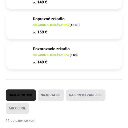
149 €
od
Dopravné zrkadlo
SKLADOM U DODÁVATEĽA
(
42 KS
)
159 €
od
Pozorovacie zrkadlo
SKLADOM U DODÁVATEĽA
(
8 KS
)
149 €
od
R
NAJLACNEJŠIE
NAJDRAHŠIE
NAJPREDÁVANEJŠIE
a
d
ABECEDNE
e
11
položiek celkom
n