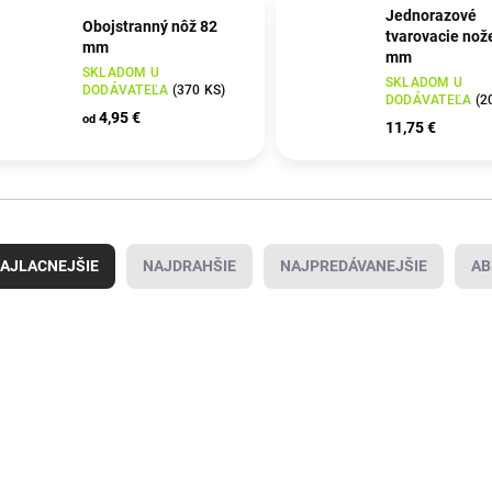
Jednorazové
Obojstranný nôž 82
tvarovacie nož
mm
mm
SKLADOM U
SKLADOM U
DODÁVATEĽA
(
370 KS
)
DODÁVATEĽA
(
2
4,95 €
od
11,75 €
AJLACNEJŠIE
NAJDRAHŠIE
NAJPREDÁVANEJŠIE
AB
4000815085
4000815088