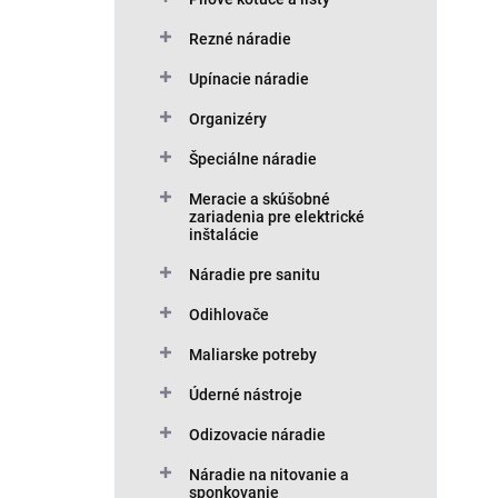
u
o
k
d
Rezné náradie
t
u
o
Upínacie náradie
k
v
t
Organizéry
o
v
Špeciálne náradie
Meracie a skúšobné
zariadenia pre elektrické
inštalácie
Náradie pre sanitu
Odihlovače
Maliarske potreby
Úderné nástroje
Odizovacie náradie
Náradie na nitovanie a
sponkovanie