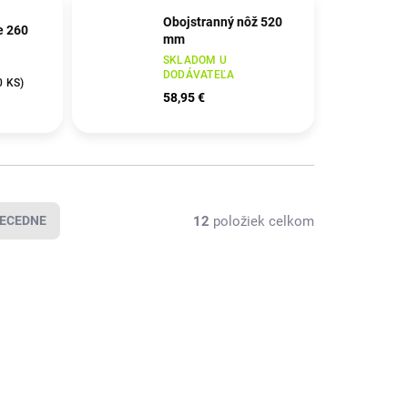
Obojstranný nôž 520
e 260
mm
SKLADOM U
DODÁVATEĽA
0 KS
)
58,95 €
12
položiek celkom
ECEDNE
4000815094
4000815090