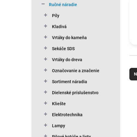
Ručné náradie
Píly
Kladivá
Vrtáky do kameňa
Sekáče SDS
Vrtáky do dreva
R
a
Označovanie a značenie
N
d
Sortiment náradia
e
n
V
Dielenské príslušenstvo
i
ý
Kliešte
e
p
p
i
Elektrotechnika
r
s
o
p
Lampy
d
r
Pilové kotúče a listy