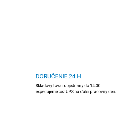
a
c
i
e
p
r
v
k
y
v
ý
p
i
DORUČENIE 24 H.
s
u
Skladový tovar objednaný do 14:00
expedujeme cez UPS na ďalší pracovný deň.