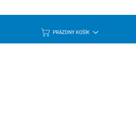
PRÁZDNY KOŠÍK
NÁKUPNÝ
KOŠÍK