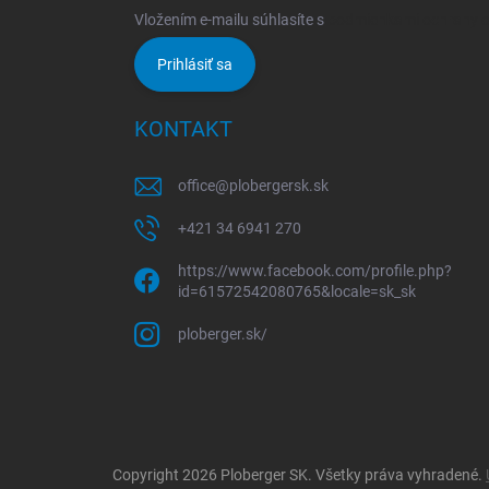
Vložením e-mailu súhlasíte s
podmienkami ochrany 
Prihlásiť sa
KONTAKT
office
@
plobergersk.sk
+421 34 6941 270
https://www.facebook.com/profile.php?
id=61572542080765&locale=sk_sk
ploberger.sk/
Copyright 2026
Ploberger SK
. Všetky práva vyhradené.