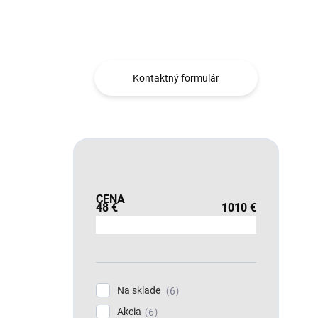
Máte otázku?
Obráťte sa na nás.
Kontaktný formulár
CENA
48
€
1010
€
Na sklade
6
Akcia
6