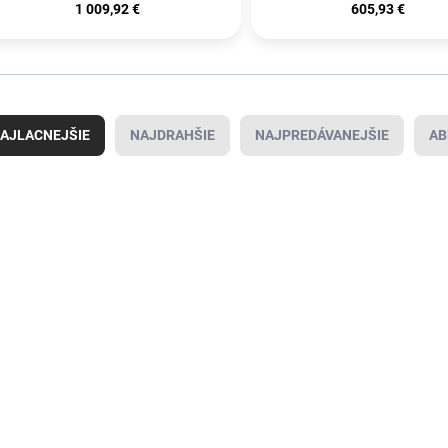
1 009,92 €
605,93 €
AJLACNEJŠIE
NAJDRAHŠIE
NAJPREDÁVANEJŠIE
AB
OVINKA
NOVINKA
NOVIN
4932498859
4933451906
KCIA
AKCIA
AKCIA
SKLADOM VIAC AKO
SKLADOM VIAC AKO
S
(
50 KS
)
(
50 KS
)
MILWAUKEE
MILWAUKEE
MI
Bezkontaktný
TEMP-GUN™
M1