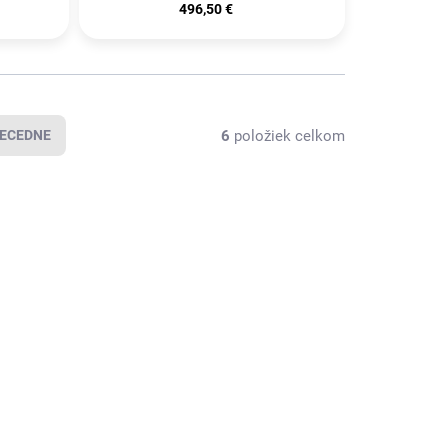
496,50 €
6
položiek celkom
ECEDNE
KA
NOVINKA
4933478101
4933478103
AKCIA
KLADOM VIAC AKO
SKLADOM VIAC AKO
(
50 KS
)
(
50 KS
)
LWAUKEE
MILWAUKEE
2™ Aku
M12™ Aku