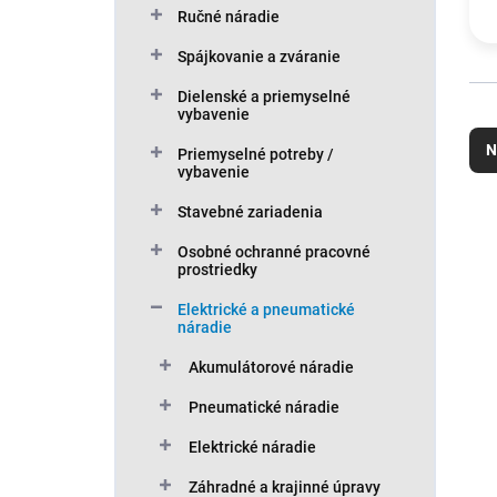
Ručné náradie
Spájkovanie a zváranie
Dielenské a priemyselné
R
vybavenie
a
N
Priemyselné potreby /
d
vybavenie
e
n
Stavebné zariadenia
V
i
ý
N
Osobné ochranné pracovné
e
p
prostriedky
A
p
i
r
Elektrické a pneumatické
s
náradie
o
p
d
r
Akumulátorové náradie
u
o
k
Pneumatické náradie
d
t
u
Elektrické náradie
o
k
v
t
Záhradné a krajinné úpravy