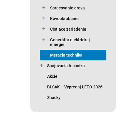
o
Spracovanie dreva
v
Kovoobrábanie
Čistiace zariadenia
Generátor elektrickej
energie
Meracia technika
Spojovacia technika
Akcie
BLŠÁK – Výpredaj LETO 2026
Značky
N
A