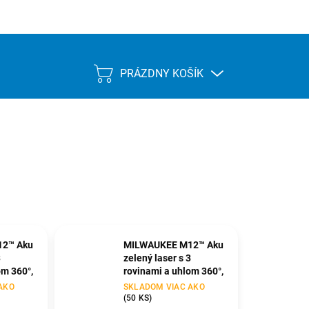
PRÁZDNY KOŠÍK
NÁKUPNÝ
KOŠÍK
2™ Aku
MILWAUKEE M12™ Aku
3
zelený laser s 3
om 360°,
rovinami a uhlom 360°,
bez aku
AKO
SKLADOM VIAC AKO
(
50 KS
)
M12 3PL-0C