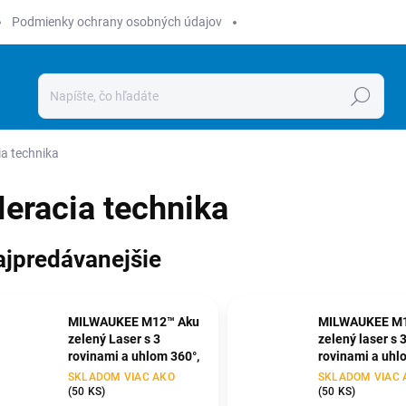
Podmienky ochrany osobných údajov
Hľadať
a technika
eracia technika
ajpredávanejšie
MILWAUKEE M12™ Aku
MILWAUKEE M1
zelený Laser s 3
zelený laser s 
rovinami a uhlom 360°,
rovinami a uhl
1x 4,0 Ah
1x 4,0 Ah
SKLADOM VIAC AKO
SKLADOM VIAC 
(
50 KS
)
(
50 KS
)
M12 3PLKIT-401P
M12 3PL-401C